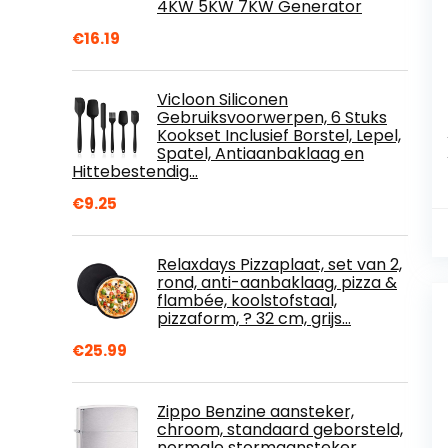
4KW 5KW 7KW Generator
€
16.19
Vicloon Siliconen
Gebruiksvoorwerpen, 6 Stuks
Kookset Inclusief Borstel, Lepel,
Spatel, Antiaanbaklaag en
Hittebestendig…
€
9.25
Relaxdays Pizzaplaat, set van 2,
rond, anti-aanbaklaag, pizza &
flambée, koolstofstaal,
pizzaform, ? 32 cm, grijs…
€
25.99
Zippo Benzine aansteker,
chroom, standaard geborsteld,
normale stormaansteker