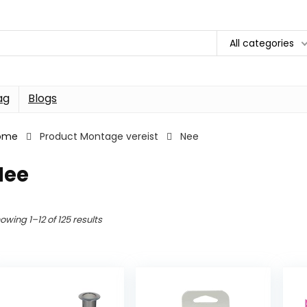
All categories
ag
Blogs
ome
Product Montage vereist
Nee
Nee
owing 1–12 of 125 results