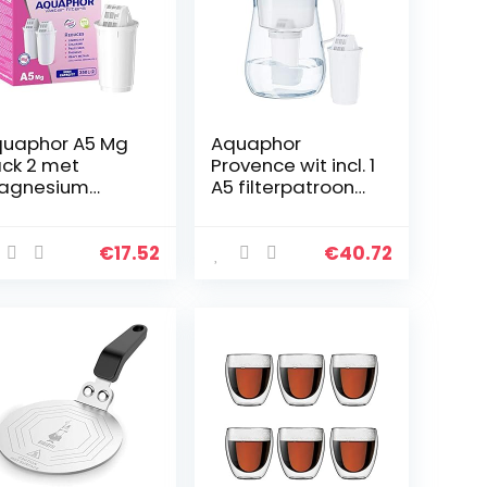
uaphor A5 Mg
Aquaphor
ck 2 met
Provence wit incl. 1
agnesium
A5 filterpatroon
terfilterpatroo
premium
 wit, 350 l
waterfilter in
glaslook voor het
€
17.52
€
40.72
verminderen van
kalk, chloor en…