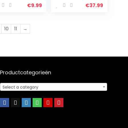
€
9.99
€
37.99
10
11
→
Productcategorieën
Select a category