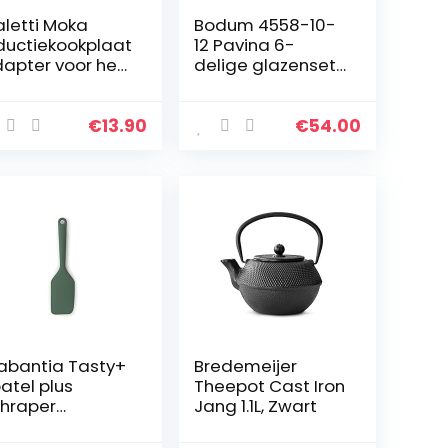
aletti Moka
Bodum 4558-10-
ductiekookplaat
12 Pavina 6-
apter voor het
delige glazenset
bruik van
(dubbelwandig,
ffiepotten en
geïsoleerd, 0,25
okgerei op
liter) transparant
€
13.90
€
54.00
ductiekookplate
 staal, 13…
abantia Tasty+
Bredemeijer
atel plus
Theepot Cast Iron
hraper
Jang 1.1L, Zwart
liconen – Fir
een