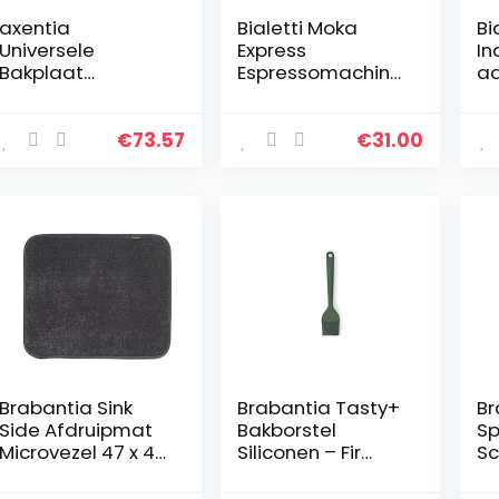
axentia
Bialetti Moka
Bi
Universele
Express
In
Bakplaat
Espressomachine,
ad
Uittrekbaar 33-52
Aluminium, Grijs, 6
ge
X 3,5 X 33 Cm,
Kopjes
ko
253490, Zwart
ko
€
73.57
€
31.00
in
n,
Brabantia Sink
Brabantia Tasty+
Br
Side Afdruipmat
Bakborstel
Sp
Microvezel 47 x 40
Siliconen – Fir
Sc
cm – Dark Grey
Green
Si
Gr