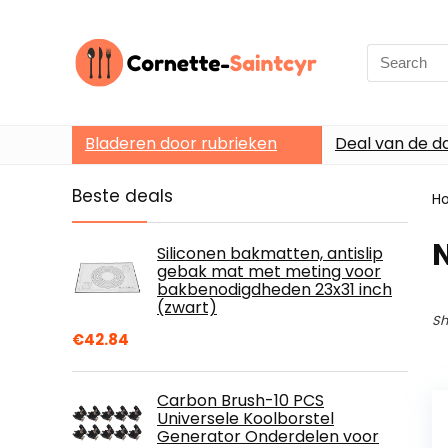
Search
for:
Bladeren door rubrieken
Deal van de d
Beste deals
H
Siliconen bakmatten, antislip
gebak mat met meting voor
bakbenodigdheden 23x31 inch
(zwart)
Sh
€
42.84
Carbon Brush-10 PCS
Universele Koolborstel
Generator Onderdelen voor