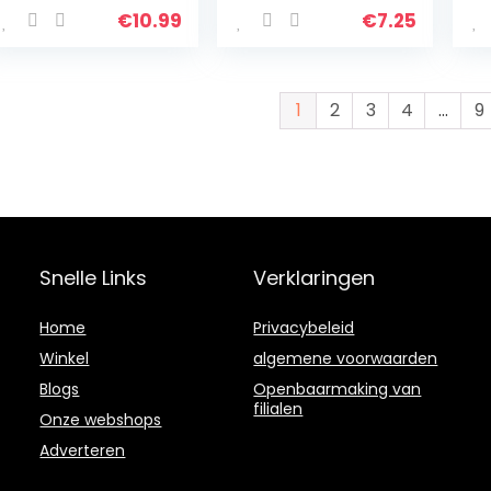
€
10.99
€
7.25
1
2
3
4
…
9
Snelle Links
Verklaringen
Home
Privacybeleid
Winkel
algemene voorwaarden
Blogs
Openbaarmaking van
filialen
Onze webshops
Adverteren