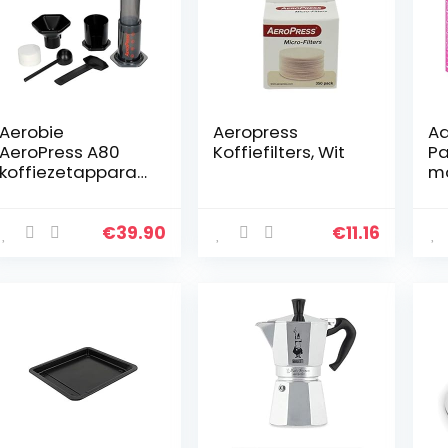
Aerobie
Aeropress
Aq
AeroPress A80
Koffiefilters, Wit
Pa
koffiezetapparaa
m
t, plastic, zwart, 1
wa
pak
n,
€
39.90
€
11.16