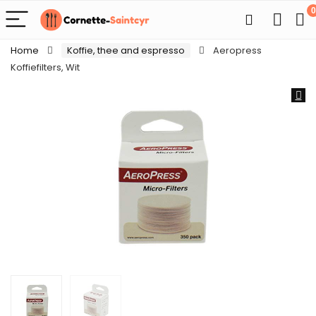
0
Home
Koffie, thee and espresso
Aeropress
Koffiefilters, Wit