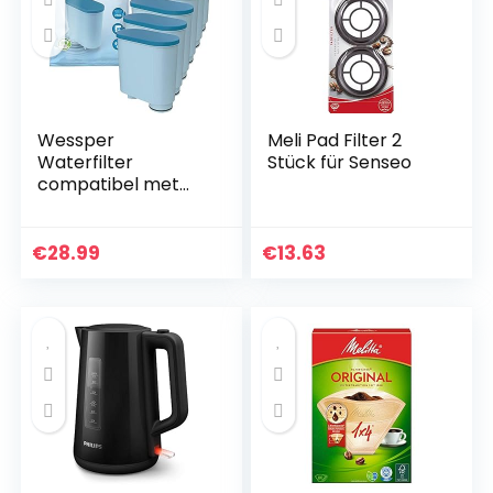
Wessper
Meli Pad Filter 2
Waterfilter
Stück für Senseo
compatibel met
Philips AquaClean
CA6903/10
CA6903/22 CA6903
€
28.99
€
13.63
kalkfilter, Aqua
Clean
filterpatroon…