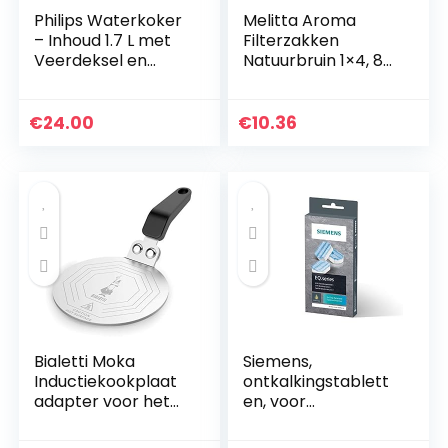
Philips Waterkoker
Melitta Aroma
– Inhoud 1.7 L met
Filterzakken
Veerdeksel en
Natuurbruin 1×4, 80
Indicatielampje,
Stuks
Draaivoet, Zwart
(HD9318/20)
€
24.00
€
10.36
Bialetti Moka
Siemens,
Inductiekookplaat
ontkalkingstablett
adapter voor het
en, voor
gebruik van
ingebouwde
koffiepotten en
volautomatische