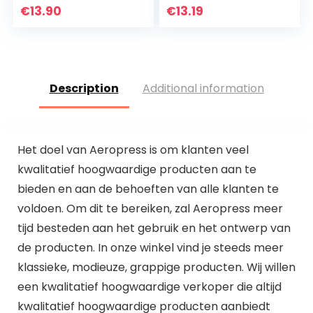
kookgerei op
surpresso serie en
€
13.90
€
13.19
inductiekookplaten,
EQ serie
staal, 13…
volautomatische…
Description
Additional information
Het doel van Aeropress is om klanten veel
kwalitatief hoogwaardige producten aan te
bieden en aan de behoeften van alle klanten te
voldoen. Om dit te bereiken, zal Aeropress meer
tijd besteden aan het gebruik en het ontwerp van
de producten. In onze winkel vind je steeds meer
klassieke, modieuze, grappige producten. Wij willen
een kwalitatief hoogwaardige verkoper die altijd
kwalitatief hoogwaardige producten aanbiedt