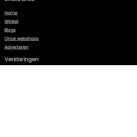
Home
Winkel
Blogs
Onze webshops
Adverteren
Verklaringen
Privacybeleid
algemene voorwaarden
Openbaarmaking van filialen
Productcategorieën