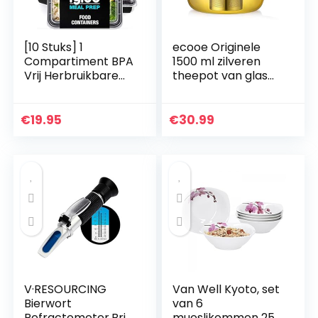
[10 Stuks] 1
ecooe Originele
Compartiment BPA
1500 ml zilveren
Vrij Herbruikbare
theepot van glas
Meal Prep
borosilicaatglas
Containers –
theemaker met
Plastic Voedsel
afneembare 18/8
€
19.95
€
30.99
Bakjes met
roestvrijstalen
Luchtdichte
zeef…
Deksels…
V·RESOURCING
Van Well Kyoto, set
Bierwort
van 6
Refractometer,Brix
mueslikommen 250