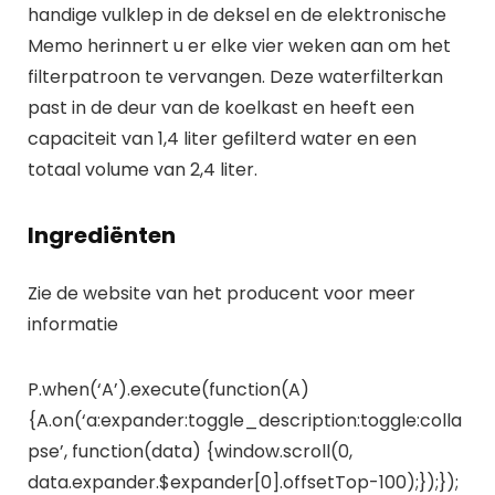
handige vulklep in de deksel en de elektronische
Memo herinnert u er elke vier weken aan om het
filterpatroon te vervangen. Deze waterfilterkan
past in de deur van de koelkast en heeft een
capaciteit van 1,4 liter gefilterd water en een
totaal volume van 2,4 liter.
Ingrediënten
Zie de website van het producent voor meer
informatie
P.when(‘A’).execute(function(A)
{A.on(‘a:expander:toggle_description:toggle:colla
pse’, function(data) {window.scroll(0,
data.expander.$expander[0].offsetTop-100);});});