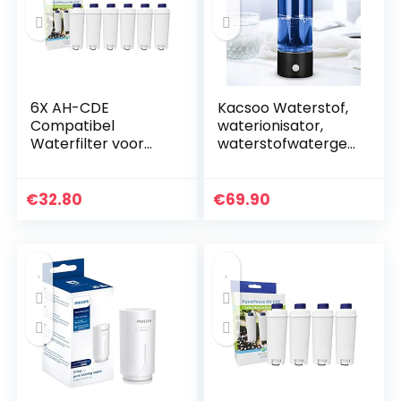
6X AH-CDE
Kacsoo Waterstof,
Compatibel
waterionisator,
Waterfilter voor
waterstofwatergen
DeLonghi Espresso
erator, USB-
en Bean to Cup
oplaadbaar,
Machines DLSC002,
draagbaar,
€
32.80
€
69.90
SER3017, 5513292811,
waterstofrijke
9310926…
drinkfles, anti…