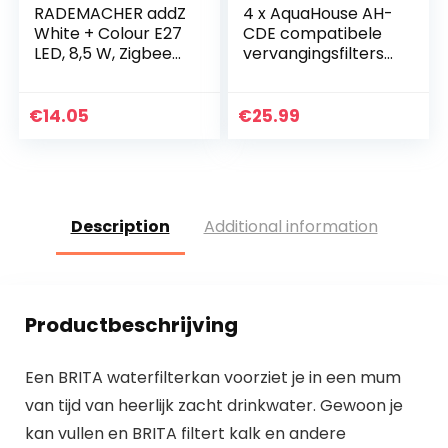
RADEMACHER addZ
4 x AquaHouse AH-
White + Colour E27
CDE compatibele
LED, 8,5 W, Zigbee
vervangingsfilters
3.0 slimme lamp,
voor DeLonghi
RGBW 16 miljoen
waterfilter
kleuren, dimbaar
cartridge DLSC002,
€
14.05
€
25.99
bijv. via…
SER3017,
5513292811…
Description
Additional information
Productbeschrijving
Een BRITA waterfilterkan voorziet je in een mum
van tijd van heerlijk zacht drinkwater. Gewoon je
kan vullen en BRITA filtert kalk en andere