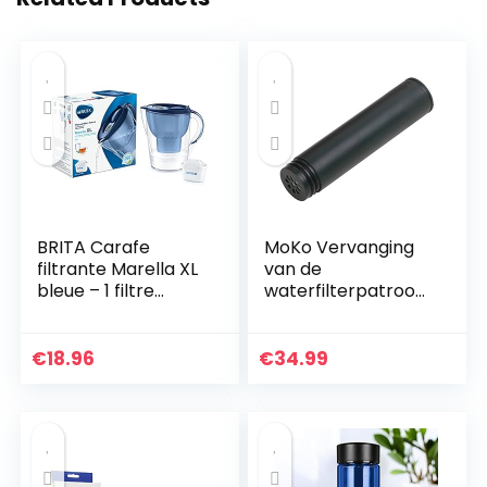
BRITA Carafe
MoKo Vervanging
filtrante Marella XL
van de
bleue – 1 filtre
waterfilterpatroon,
MAXTRA+ inclus
0,01 Micron 3
Stadium
Geavanceerde
€
18.96
€
34.99
filtratie Verbeterde
Interne Ultra Filter…