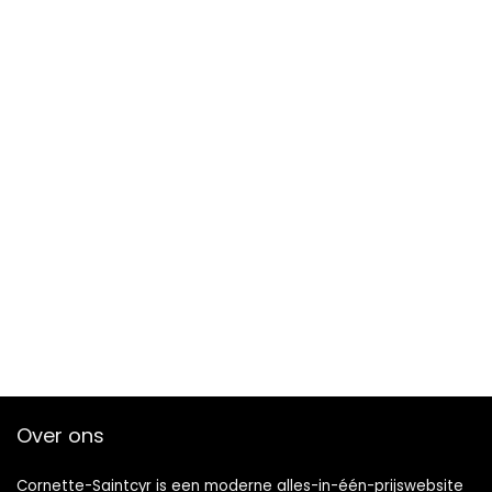
Over ons
Cornette-Saintcyr is een moderne alles-in-één-prijswebsite