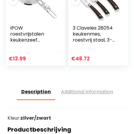
IPOW
3 Claveles 28054
roestvrijstalen
keukenmes,
keukenzeef
roestvrij staal, 3-
fijnmazig,
delige set
versterkte greep,
set met 3 maten
€
13.99
€
48.72
7/12/18 cm
Description
Additional information
Kleur:
zilver/zwart
Productbeschrijving