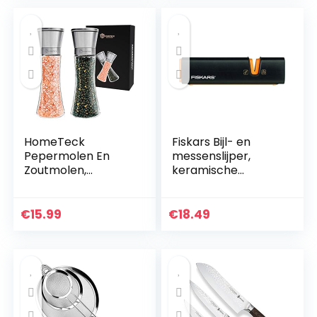
voor…
HomeTeck
Fiskars Bijl- en
Pepermolen En
messenslijper,
Zoutmolen,
keramische
Kruidenmolen Set
slijpsteen, behuizing
Van 2 Gemaakt
van
Van Hoogwaardig
glasvezelversterkt
€
15.99
€
18.49
Roestvrij Staal,
e kunststof,
Peper- En
zwart/oranje,
Zoutmolen…
Xsharp…