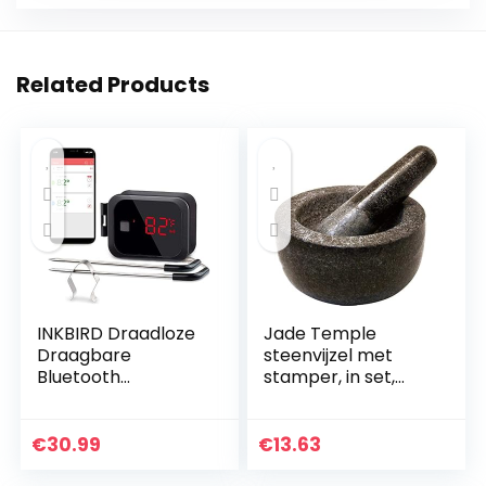
Related Products
INKBIRD Draadloze
Jade Temple
Draagbare
steenvijzel met
Bluetooth
stamper, in set,
Barbecue
effectieve en
Thermometer met
eenvoudige vijzels,
Dubbele Sonde,
van massief
€
30.99
€
13.63
Android- en iOS-
graniet, met een
afstandsbediening,
diameter van…