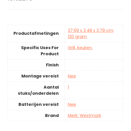
37.69 x 3.48 x 3.78 cm;
Productafmetingen
120 gram
Specific Uses For
Grill, keuken.
Product
Finish
Montage vereist
Nee
Aantal
1
stuks/onderdelen
Batterijen vereist
Nee
Brand
Merk: Westmark