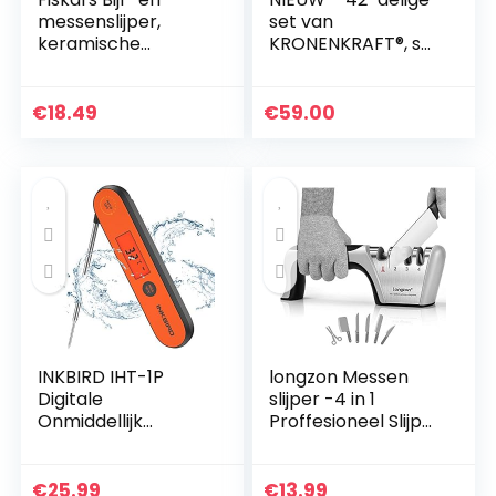
messenslijper,
set van
keramische
KRONENKRAFT®, set
slijpsteen, behuizing
keukenbenodigdhe
van
den van roestvrij
glasvezelversterkt
staal en nylon.
€
18.49
€
59.00
e kunststof,
Keukentools,
zwart/oranje,
inclusief…
Xsharp…
INKBIRD IHT-1P
longzon Messen
Digitale
slijper -4 in 1
Onmiddellijk
Proffesioneel Slijper
Afleesbare
-4 Standen -
Vleesthermometer
Verschillende
3s,
Slijpkoppen voor
€
25.99
€
13.99