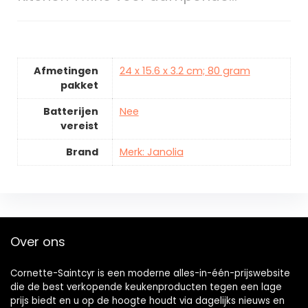
Afmetingen
24 x 15.6 x 3.2 cm; 80 gram
pakket
Batterijen
Nee
vereist
Brand
Merk: Janolia
Over ons
Cornette-Saintcyr is een moderne alles-in-één-prijswebsite
die de best verkopende keukenproducten tegen een lage
prijs biedt en u op de hoogte houdt via dagelijks nieuws en