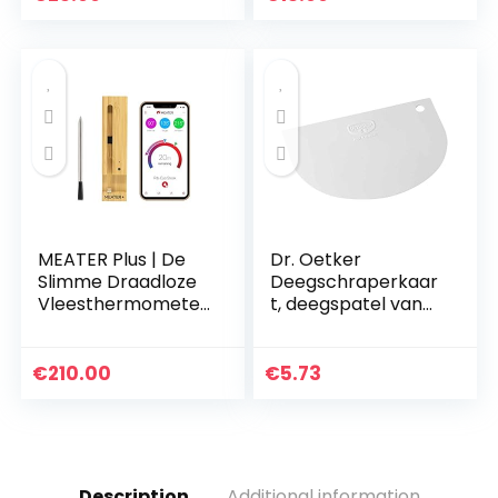
Waterbestendige
Scharen en
Oplaadbare BBQ
Keukenmessen…
Thermometer
met…
MEATER Plus | De
Dr. Oetker
Slimme Draadloze
Deegschraperkaar
Vleesthermometer
t, deegspatel van
Met 50m Lang
kunststof,
Bereik Voor De
hoogwaardige
Oven, Gril, Keuken,
deegsnijder,
€
210.00
€
5.73
Barbecue,
schraper voor het
Rookoven en…
gladstrijken van…
Description
Additional information