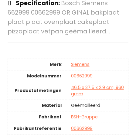
Specification:
Bosch Siemens
662999 00662999 ORIGINAL bakplaat
plaat plaat ovenplaat cakeplaat
pizzaplaat vetpan geëmailleerd…
Merk
Siemens
Modelnummer
00662999
46.5 x 37.5 x 2.9 cm; 960
Productafmetingen
gram
Material
Geëmailleerd
Fabrikant
BSH-Gruppe
Fabrikantreferentie
00662999