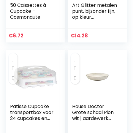
50 Caissettes à
Art Glitter metalen
Cupcake –
punt, bijzonder fijn,
Cosmonaute
op kleur
gesorteerd
€
6.72
€
14.28
Patisse Cupcake
House Doctor
transportbox voor
Grote schaal Pion
24 cupcakes en
wit | aardewerk
muffins 2
servies – Saltbord,
verdiepingen.
pastabord,