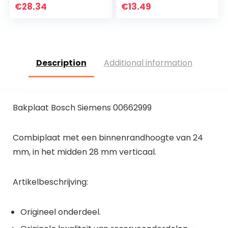
soepbord | Deens
€
28.34
€
13.49
ontwerp voor
hygge…
Description
Additional information
Bakplaat Bosch Siemens 00662999
Combiplaat met een binnenrandhoogte van 24
mm, in het midden 28 mm verticaal.
Artikelbeschrijving:
Origineel onderdeel.