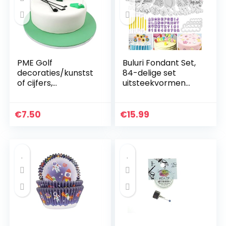
PME Golf
Buluri Fondant Set,
decoraties/kunstst
84-delige set
of cijfers,
uitsteekvormen
groen/rood/blauw/
voor fondant, met
wit/zwart, set 13, 17
premium
x 12,1 x 3,6 cm
bakaccessoires,
€
7.50
€
15.99
cijfers, letters,
geschikt…