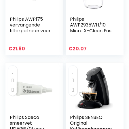
Philips AWP175
Philips
vervangende
AWP2935WH/10
filterpatroon voor
Micro X-Clean Fast
Philips
Flow
douchefilter/water
Waterfilterkruik –
filter AWP1775,
Wit, 2,6 liter, Brita
€
21.60
€
20.07
vervangende
compatibel
cartridge…
Philips Saeco
Philips SENSEO
smeervet
Original
HD5061/01 voor
Koffiepadapparaat