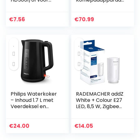
koffiefilters
– Twee kopjes
tegelijk – Met
crèmelaagje –
€
7.56
€
70.99
Koffieboosttechnol
ogie voor een…
Philips Waterkoker
RADEMACHER addZ
– Inhoud 1.7 L met
White + Colour E27
Veerdeksel en
LED, 8,5 W, Zigbee
Indicatielampje,
3.0 slimme lamp,
Draaivoet, Zwart
RGBW 16 miljoen
(HD9318/20)
kleuren, dimbaar
€
24.00
€
14.05
bijv. via…