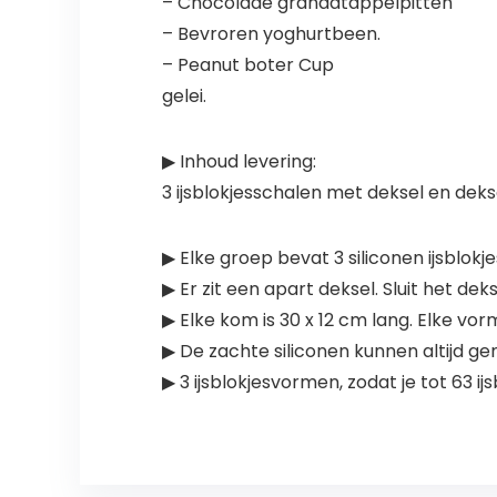
– Chocolade granaatappelpitten
– Bevroren yoghurtbeen.
– Peanut boter Cup
gelei.
▶ Inhoud levering:
3 ijsblokjesschalen met deksel en deks
▶ Elke groep bevat 3 siliconen ijsblok
▶ Er zit een apart deksel. Sluit het d
▶ Elke kom is 30 x 12 cm lang. Elke vo
▶ De zachte siliconen kunnen altijd gem
▶ 3 ijsblokjesvormen, zodat je tot 63 ijs