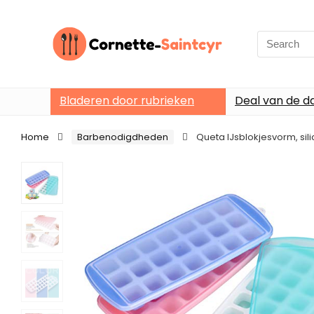
Search
for:
Bladeren door rubrieken
Deal van de d
Home
Barbenodigdheden
Queta IJsblokjesvorm, sili