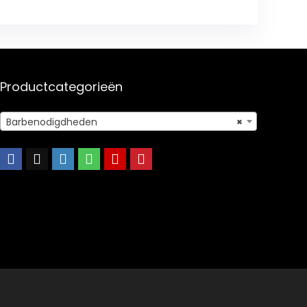
Productcategorieën
Barbenodigdheden
×