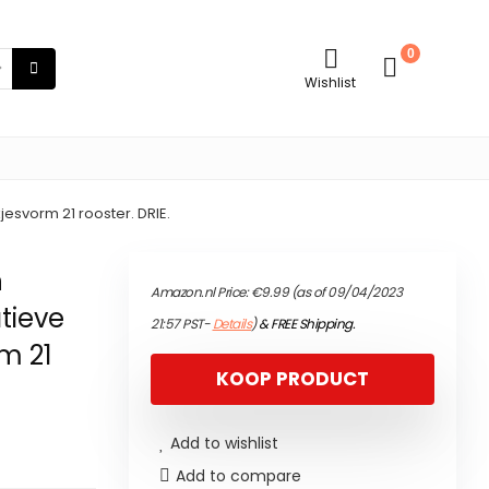
0
Wishlist
jesvorm 21 rooster. DRIE.
n
Amazon.nl Price:
€
9.99
(as of 09/04/2023
tieve
21:57 PST-
Details
)
&
FREE Shipping
.
rm 21
KOOP PRODUCT
Add to wishlist
Add to compare