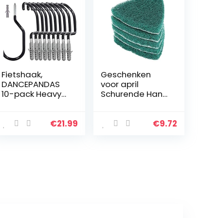
Fietshaak,
Geschenken
DANCEPANDAS
voor april
10-pack Heavy
Schurende Hand
Duty
Pads,
fietsopslaghang
Zelfklevende
ers Schuur
Polijst Pad
€
21.99
€
9.72
Garage Tuin
Schurende Hand
past op alle
Schuursponsje,
fietstypes,
Driehoek Vloeren
belastbaarheid
Maken…
…