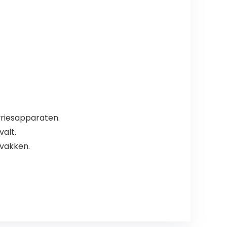
 vriesapparaten.
valt.
 vakken.