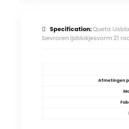
Specification:
Queta IJsblo
bevroren ijsblokjesvorm 21 roo
Afmetingen 
Ma
Fab