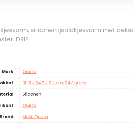
kjesvorm, siliconen ijsblokjesvorm met dekse
ster. DRIE.
Merk
Queta
pakket
30.6 x 24.2 x 9.2 cm; 347 gram
terial
Siliconen
rikant
Queta
Brand
Merk: Queta