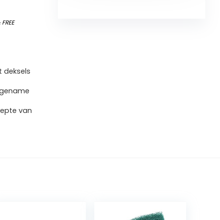
&
FREE
t deksels
aangename
diepte van