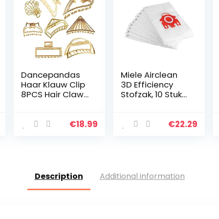
Dancepandas
Miele Airclean
Haar Klauw Clip
3D Efficiency
8PCS Hair Claw
Stofzak, 10 Stuks
Clip Hair Clamp
Stofzuigerzak
Legering
Accessoires
Opvangclip Hair
Stoffilterzakken
€
18.99
€
22.29
Accessories
voor Type FJM
S4780/4510/430
0
Description
Additional information