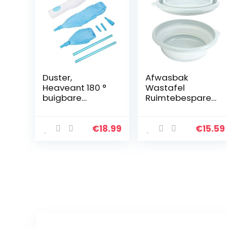
Duster,
Afwasbak
Heaveant 180 °
Wastafel
buigbare
Ruimtebesparen
elektrische
de plastic
plumeau
afwasbak voor
Jaloezieën
keuken om te
€
18.99
€
15.59
Meubelreiniging
wandelen(Small
sgereedschap
blue)