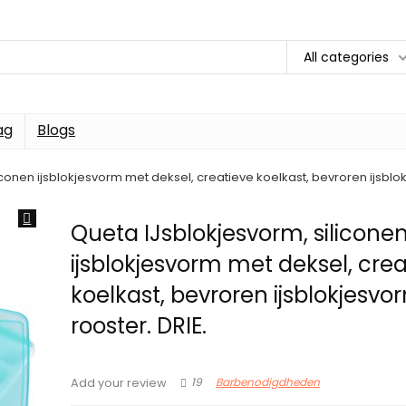
All categories
ag
Blogs
conen ijsblokjesvorm met deksel, creatieve koelkast, bevroren ijsblok
Queta IJsblokjesvorm, silicone
ijsblokjesvorm met deksel, crea
koelkast, bevroren ijsblokjesvo
rooster. DRIE.
19
Barbenodigdheden
Add your review