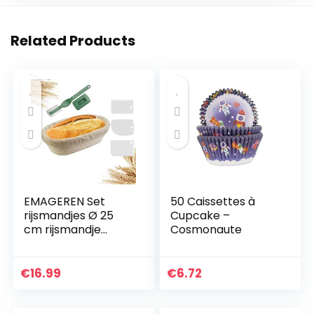
Related Products
EMAGEREN Set
50 Caissettes à
rijsmandjes Ø 25
Cupcake –
cm rijsmandje
Cosmonaute
ovaal banneton
rijsmand,
handgemaakte
€
16.99
€
6.72
rotan mand,
broodvorm,
broodmand…