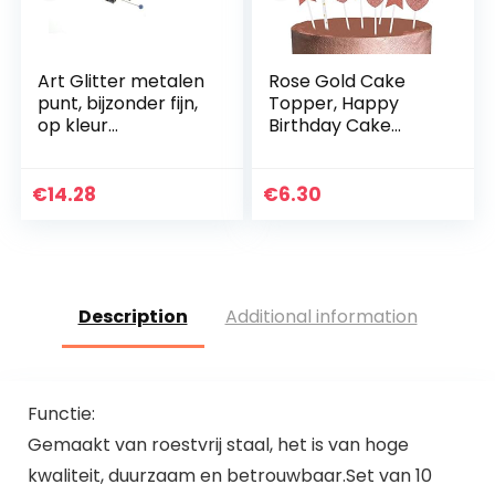
Art Glitter metalen
Rose Gold Cake
punt, bijzonder fijn,
Topper, Happy
op kleur
Birthday Cake
gesorteerd
Toppers/Confetti
Ballon Hart Star
Cake Toppers voor
€
14.28
€
6.30
Gelukkige
Verjaardag Cake…
Description
Additional information
Functie:
Gemaakt van roestvrij staal, het is van hoge
kwaliteit, duurzaam en betrouwbaar.Set van 10