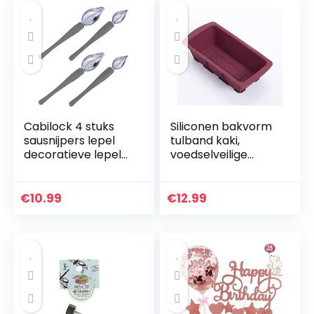
Cabilock 4 stuks
Siliconen bakvorm
sausnijpers lepel
tulband kaki,
decoratieve lepel
voedselveilige
chef-art
platina siliconen
potloodlepel DIY
herbruikbare
decoratieve lepel
bakvorm rond, Ø
€
10.99
€
12.99
gereedschap saus…
22,8 cm & 11 cm
diep, anti…