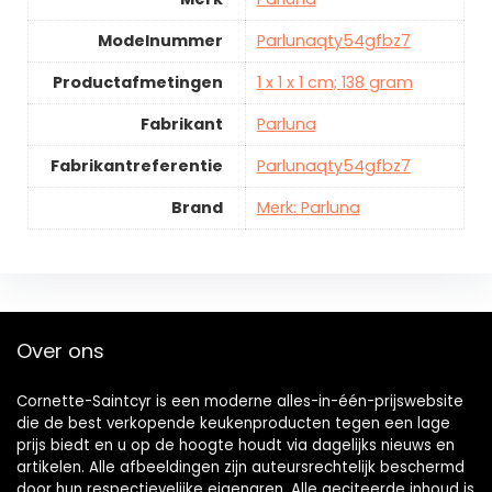
Modelnummer
Parlunaqty54gfbz7
Productafmetingen
1 x 1 x 1 cm; 138 gram
Fabrikant
Parluna
Fabrikantreferentie
Parlunaqty54gfbz7
Brand
Merk: Parluna
Over ons
Cornette-Saintcyr is een moderne alles-in-één-prijswebsite
die de best verkopende keukenproducten tegen een lage
prijs biedt en u op de hoogte houdt via dagelijks nieuws en
artikelen. Alle afbeeldingen zijn auteursrechtelijk beschermd
door hun respectievelijke eigenaren. Alle geciteerde inhoud is