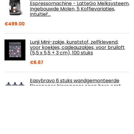
Espressomachine - LatteGo Melksysteem,
Ingebouwde Molen, 5 Koffievariaties,
Intuïtief…
€
499.00
Lunji Mini-zakje, kunststof, zelfklevend,
voor koekjes, cadeauzakjes, voor bruiloft
(5,5 x 5,5 + 3 cm), 100 stuks
€
6.67
Easybravo 6 stuks wandgemonteerde
flesopener bieropener open here cast
ijzer vintage stijl zwart met twee
schroeven
€
11.99
Renz Melkslang en aansluitnippel, set
compatibel met Jura-apparaten voor