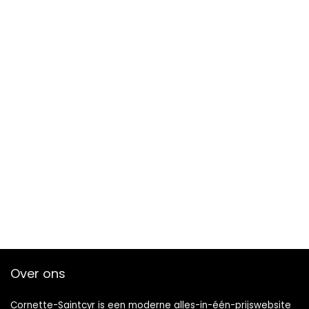
Over ons
Cornette-Saintcyr is een moderne alles-in-één-prijswebsite