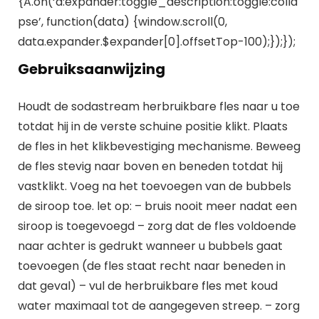
{A.on(‘a:expander:toggle_description:toggle:colla
pse’, function(data) {window.scroll(0,
data.expander.$expander[0].offsetTop-100);});});
Gebruiksaanwijzing
Houdt de sodastream herbruikbare fles naar u toe
totdat hij in de verste schuine positie klikt. Plaats
de fles in het klikbevestiging mechanisme. Beweeg
de fles stevig naar boven en beneden totdat hij
vastklikt. Voeg na het toevoegen van de bubbels
de siroop toe. let op: – bruis nooit meer nadat een
siroop is toegevoegd – zorg dat de fles voldoende
naar achter is gedrukt wanneer u bubbels gaat
toevoegen (de fles staat recht naar beneden in
dat geval) – vul de herbruikbare fles met koud
water maximaal tot de aangegeven streep. – zorg