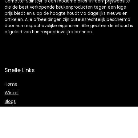
Cornette-Saintcyr is een moderne alles-in-één-prijswebsite
die de best verkopende keukenproducten tegen een lage
prijs biedt en u op de hoogte houdt via dagelijks nieuws en
artikelen. Alle afbeeldingen zijn auteursrechtelijk beschermd
door hun respectievelijke eigenaren. Alle geciteerde inhoud is
afgeleid van hun respectievelijke bronnen.
Snelle Links
Home
Winkel
Blogs
Onze webshops
Adverteren
Verklaringen