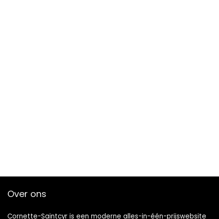
Over ons
Cornette-Saintcyr is een moderne alles-in-één-prijswebsite