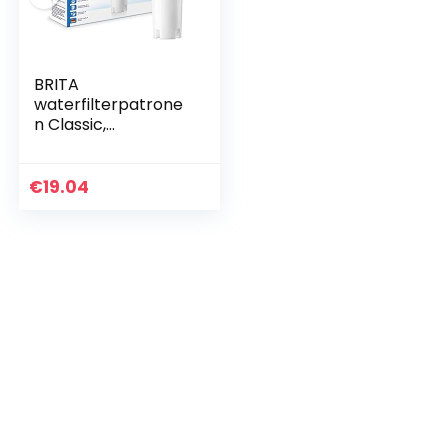
BRITA
waterfilterpatrone
n Classic,
compatibel met
eerste generatie
BRITA
€
19.04
waterfilterkannen,
3-pack