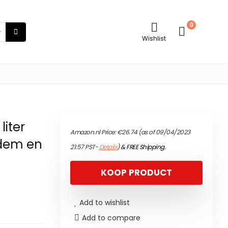
0
Wishlist
iter
Amazon.nl Price:
€
26.74
(as of 09/04/2023
odem en
21:57 PST-
Details
)
&
FREE Shipping
.
KOOP PRODUCT
Add to wishlist
Add to compare