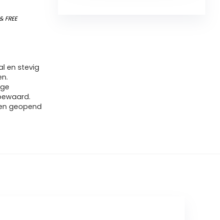
&
FREE
l en stevig
en.
ige
 bewaard.
rden geopend