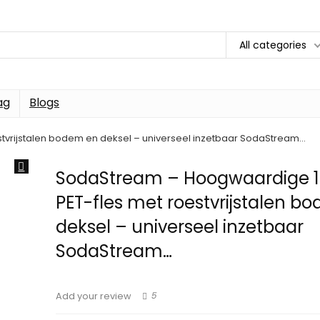
All categories
ag
Blogs
stvrijstalen bodem en deksel – universeel inzetbaar SodaStream…
SodaStream – Hoogwaardige 1 l
PET-fles met roestvrijstalen b
deksel – universeel inzetbaar
SodaStream…
5
Add your review