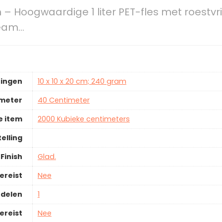
– Hoogwaardige 1 liter PET-fles met roestvr
ream…
ingen
10 x 10 x 20 cm; 240 gram
ameter
40 Centimeter
 item
2000 Kubieke centimeters
elling
Finish
Glad.
ereist
Nee
rdelen
1
ereist
Nee