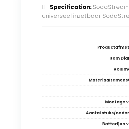
Specification:
SodaStream 
universeel inzetbaar SodaSt
Productafmet
Item Di
Volume
Materiaalsamenst
Montage v
Aantal stuks/onde
Batterijen v