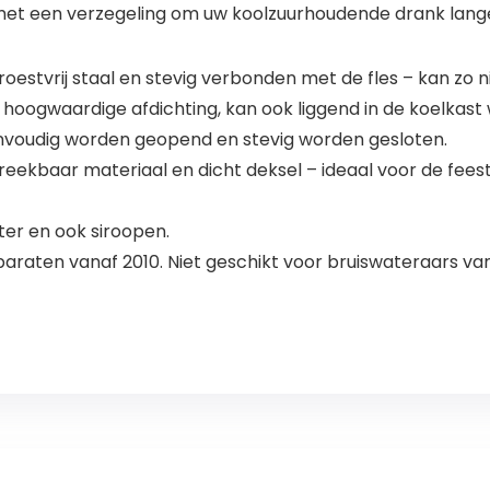
p met een verzegeling om uw koolzuurhoudende drank lang
oestvrij staal en stevig verbonden met de fles – kan zo n
et hoogwaardige afdichting, kan ook liggend in de koelkas
eenvoudig worden geopend en stevig worden gesloten.
kbaar materiaal en dicht deksel – ideaal voor de feest
er en ook siroopen.
araten vanaf 2010. Niet geschikt voor bruiswateraars va