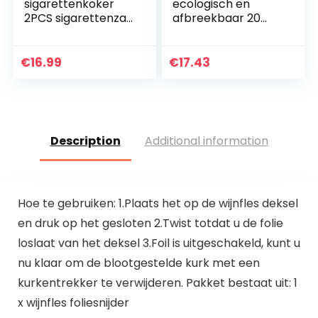
sigarettenkoker
ecologisch en
2PCS sigarettenzak
afbreekbaar 20
met sleutelhanger
rollen Zak voor het
Waterdichte
opruimen van afval
sigarettenkoker
Hart Puppy hond
€
16.99
€
17.43
tandenstokerhoud
Afvalpoep
er voor…
Description
Additional information
Hoe te gebruiken: 1.Plaats het op de wijnfles deksel
en druk op het gesloten 2.Twist totdat u de folie
loslaat van het deksel 3.Foil is uitgeschakeld, kunt u
nu klaar om de blootgestelde kurk met een
kurkentrekker te verwijderen. Pakket bestaat uit: 1
x wijnfles foliesnijder