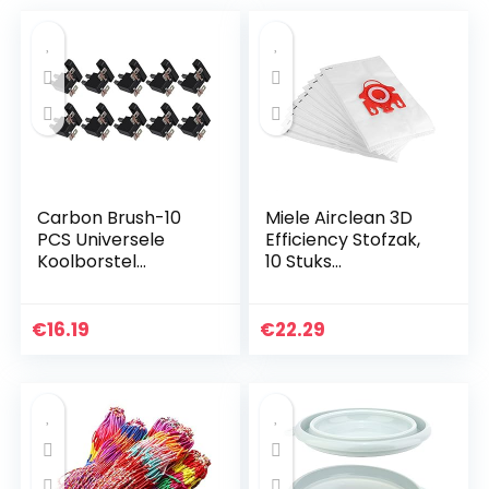
Carbon Brush-10
Miele Airclean 3D
PCS Universele
Efficiency Stofzak,
Koolborstel
10 Stuks
Generator
Stofzuigerzak
Onderdelen voor
Accessoires
4KW 5KW 7KW
Stoffilterzakken
€
16.19
€
22.29
Generator
voor Type FJM
S4780/4510/4300