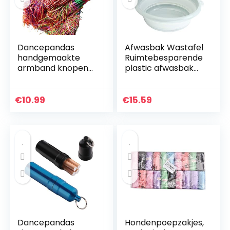
Dancepandas
Afwasbak Wastafel
handgemaakte
Ruimtebesparende
armband knopen
plastic afwasbak
80PCS gevlochten
voor keuken om te
armband
wandelen(Small
vriendschap
blue)
€
10.99
€
15.59
armband koord
kleurrijke geweven
armband…
Dancepandas
Hondenpoepzakjes,