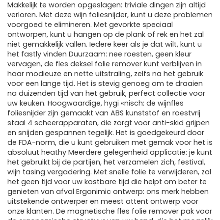
Makkelijk te worden opgeslagen: triviale dingen zijn altijd
verloren. Met deze wijn foliesnijder, kunt u deze problemen
voorgoed te elimineren. Met gevorkte speciaal
ontworpen, kunt u hangen op de plank of rek en het zal
niet gemakkelijk vallen. Iedere keer als je dat wilt, kunt u
het fastly vinden Duurzaam: nee roesten, geen kleur
vervagen, de fles deksel folie remover kunt verblijven in
haar modieuze en nette uitstraling, zelfs na het gebruik
voor een lange tijd. Het is stevig genoeg om te draaien
na duizenden tijd van het gebruik, perfect collectie voor
uw keuken. Hoogwaardige, hygi «nisch: de wijnfles
foliesnijder zijn gemaakt van ABS kunststof en roestvrij
staal 4 scheerapparaten, die zorgt voor anti-skid grijpen
en snijden gespannen tegelijk. Het is goedgekeurd door
de FDA-norm, die u kunt gebruiken met gemak voor het is
absoluut heathy Meerdere gelegenheid applicatie: je kunt
het gebruikt bij de partijen, het verzamelen zich, festival,
wijn tasing vergadering. Met snelle folie te verwijderen, zal
het geen tijd voor uw kostbare tijd die helpt om beter te
genieten van afval Ergonimic ontwerp: ons merk hebben
uitstekende ontwerper en meest attent ontwerp voor
onze klanten. De magnetische fles folie remover pak voor