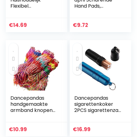
Flexibel
Hand Pads,
Stofverwijderingsge
Zelfklevende Polijst
reedschap met
Pad Schurende
lange steel
Hand
€
14.69
€
9.72
Reinigingsborstel
Schuursponsje,
voor nachtkastje
Driehoek Vloeren
Maken…
Dancepandas
Dancepandas
handgemaakte
sigarettenkoker
armband knopen
2PCS sigarettenzak
80PCS gevlochten
met sleutelhanger
armband
Waterdichte
vriendschap
sigarettenkoker
€
10.99
€
16.99
armband koord
tandenstokerhoud