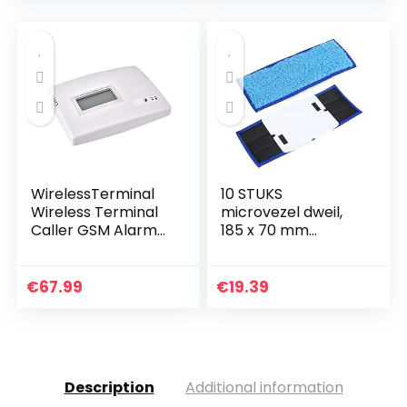
kleurrijke geweven
er voor…
armband…
WirelessTerminal
10 STUKS
Wireless Terminal
microvezel dweil,
Caller GSM Alarm
185 x 70 mm
100-240V GSM
vervangende
Desktop Phone
wasbare nat-
Fixed Wireless
droge dweilpads
€
67.99
€
19.39
Terminal Support…
voor iRobot Braava
Jet 240/241(Blue)
Description
Additional information