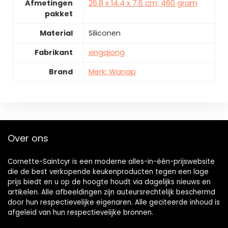
Afmetingen
26.8 x 14.4 x 7.6 cm; 460 gram
pakket
Material
Siliconen
Fabrikant
xingqiong
Brand
Merk: Wanap
Over ons
Cornette-Saintcyr is een moderne alles-in-één-prijswebsite
die de best verkopende keukenproducten tegen een lage
prijs biedt en u op de hoogte houdt via dagelijks nieuws en
artikelen. Alle afbeeldingen zijn auteursrechtelijk beschermd
door hun respectievelijke eigenaren. Alle geciteerde inhoud is
afgeleid van hun respectievelijke bronnen.