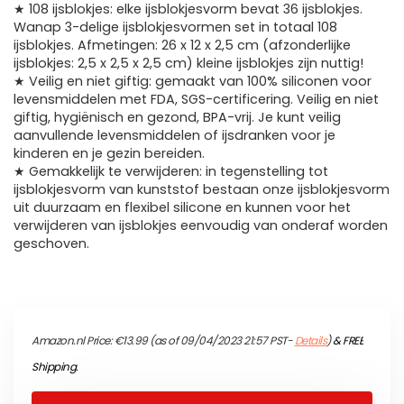
★ 108 ijsblokjes: elke ijsblokjesvorm bevat 36 ijsblokjes.
Wanap 3-delige ijsblokjesvormen set in totaal 108
ijsblokjes. Afmetingen: 26 x 12 x 2,5 cm (afzonderlijke
ijsblokjes: 2,5 x 2,5 x 2,5 cm) kleine ijsblokjes zijn nuttig!
★ Veilig en niet giftig: gemaakt van 100% siliconen voor
levensmiddelen met FDA, SGS-certificering. Veilig en niet
giftig, hygiënisch en gezond, BPA-vrij. Je kunt veilig
aanvullende levensmiddelen of ijsdranken voor je
kinderen en je gezin bereiden.
★ Gemakkelijk te verwijderen: in tegenstelling tot
ijsblokjesvorm van kunststof bestaan onze ijsblokjesvorm
uit duurzaam en flexibel silicone en kunnen voor het
verwijderen van ijsblokjes eenvoudig van onderaf worden
geschoven.
Amazon.nl Price:
€
13.99
(as of 09/04/2023 21:57 PST-
Details
)
&
FREE
Shipping
.