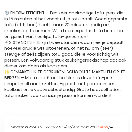
ENORM EFFICIENT – Een zeer doelmatige tofu-pers die
in 15 minuten al het vocht uit je tofu haalt. Goed geperste
tofu (of tahoe) heeft maar 20 minuten nodig om
smaken op te nemen. Word een expert in tofu bereiden
en geniet van heerlijke tofu-gerechten!
✌ 2 STANDEN – Er zijn twee standen waarmee je bepaalt
hoeveel druk je wilt uitoefenen, of het nu om (zeer)
stevige of zelfs zijden tofu gaat, die je voorzichtig wilt
persen. Een volwaardig stuk keukengereedschap dat ook
dienst kan doen als kaaspers.
GEMAKKELIJK TE GEBRUIKEN, SCHOON TE MAKEN EN OP TE
BERGEN – Met maar 6 onderdelen is deze tofu-pers
simpel in elkaar te zetten. Hij past met gemak in een
koelkast en is vaatwasbestendig. Grote hoeveelheden
tofu maken zou zomaar je passie kunnen worden!
Amazon.nl Price:
€
25.99
(as of 05/04/2023 21:42 PST-
Details
)
&