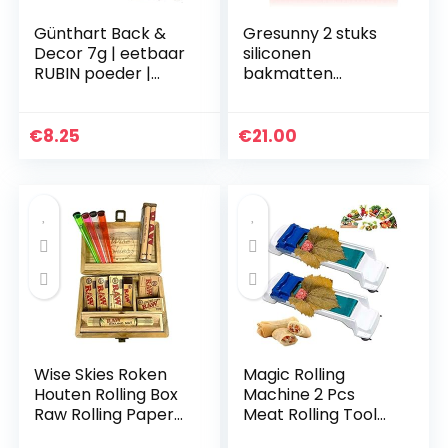
Günthart Back &
Gresunny 2 stuks
Decor 7g | eetbaar
siliconen
RUBIN poeder |
bakmatten
levensmiddelenkle
hittebestendige
urpoeder | robijn
bakmat antislip
glitter
herbruikbare
€
8.25
€
21.00
bakvormen
piramide pan
antikleef…
Wise Skies Roken
Magic Rolling
Houten Rolling Box
Machine 2 Pcs
Raw Rolling Papers
Meat Rolling Tool
Raw Rolling Mat
Sushi Rolling