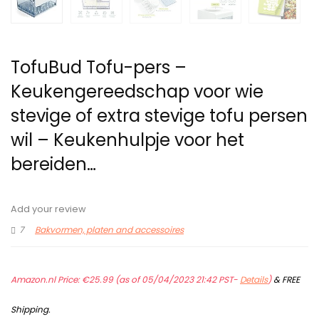
TofuBud Tofu-pers –
Keukengereedschap voor wie
stevige of extra stevige tofu persen
wil – Keukenhulpje voor het
bereiden…
Add your review
7
Bakvormen, platen and accessoires
Amazon.nl Price:
€
25.99
(as of 05/04/2023 21:42 PST-
Details
)
&
FREE
Shipping
.