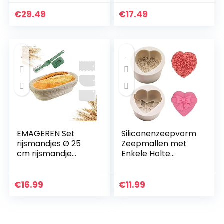
Machine Vegetable
Meat Roller Grape
€
29.49
€
17.49
Leaf Rolling Keuken
Diy…
EMAGEREN Set
Siliconenzeepvorm
rijsmandjes Ø 25
Zeepmallen met
cm rijsmandje
Enkele Holte
ovaal banneton
Hartroospatroon
rijsmand,
Siliconen
handgemaakte
Cakevorm
€
16.99
€
11.99
rotan mand,
Handgemaakte
broodvorm,
Decoraties Bakken
broodmand…
Tools…