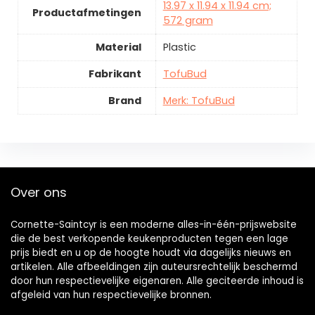
13.97 x 11.94 x 11.94 cm;
Productafmetingen
572 gram
Material
Plastic
Fabrikant
TofuBud
Brand
Merk: TofuBud
Over ons
Cornette-Saintcyr is een moderne alles-in-één-prijswebsite
die de best verkopende keukenproducten tegen een lage
prijs biedt en u op de hoogte houdt via dagelijks nieuws en
artikelen. Alle afbeeldingen zijn auteursrechtelijk beschermd
door hun respectievelijke eigenaren. Alle geciteerde inhoud is
afgeleid van hun respectievelijke bronnen.