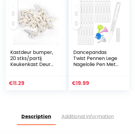
Kastdeur bumper,
Dancepandas
20 stks/partij
Twist Pennen Lege
Keukenkast Deur
Nagelolie Pen Met
Stop Lade Soft
Borstel Tip 15 STKS
Quiet Close Closer
Transparante 3 ML
Demper Buffers
Nagelriemolie
€
11.29
€
19.99
Grijs/Wit(Wit)
Pennen…
Description
Additional information