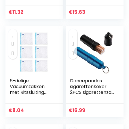
voor Dyson
huishoudelijke
V7/V8/V10
schoonmaak
€
11.32
€
15.63
Stofzuiger
accessoires
geschikt voor…
6-delige
Dancepandas
Vacuümzakken
sigarettenkoker
met Ritssluiting
2PCS sigarettenzak
Opslag van
met sleutelhanger
Voedselverzegelaa
Waterdichte
rs Herbruikbare
sigarettenkoker
€
8.04
€
16.99
Verzegelde Zakken
tandenstokerhoud
met Dubbellaagse…
er voor…