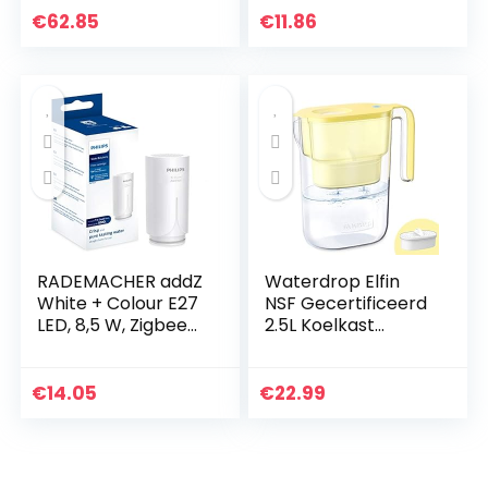
Onaangename
€
62.85
€
11.86
Geuren –
Douchefilters –
Voor…
RADEMACHER addZ
Waterdrop Elfin
White + Colour E27
NSF Gecertificeerd
LED, 8,5 W, Zigbee
2.5L Koelkast
3.0 slimme lamp,
Waterfilterkan met
RGBW 16 miljoen
1×90 Dagen Filter,
kleuren, dimbaar
Vermindert Lood,
€
14.05
€
22.99
bijv. via…
Fluoride, Chloor…