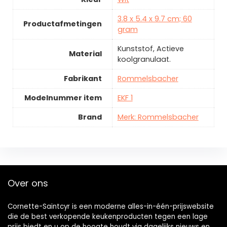
3.8 x 5.4 x 9.7 cm; 60
Productafmetingen
gram
Kunststof, Actieve
Material
koolgranulaat.
Fabrikant
Rommelsbacher
Modelnummer item
EKF 1
Brand
Merk: Rommelsbacher
Over ons
Cornette-Saintcyr is een moderne alles-in-één-prijswebsite
die de best verkopende keukenproducten tegen een lage
prijs biedt en u op de hoogte houdt via dagelijks nieuws en