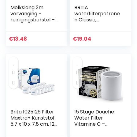
Melkslang 2m
BRITA
vervanging –
waterfilterpatrone
reinigingsborstel –
n Classic,
clips voor de
compatibel met
volautomatische
eerste generatie
koffiemachine
BRITA
€
13.48
€
19.04
compatibel met
waterfilterkannen,
Jura Siemens…
3-pack
Brita 1025126 Filter
15 Stage Douche
Maxtra+ Kunststof,
Water Filter
5,7 x 10 x 7,8 cm, 12
Vitamine C –
Stuks, Wit
Verwijdert Chloor,
Onzuiverheden &