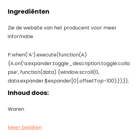
Ingrediënten
Zie de website van het producent voor meer
informatie
P.when(‘A’).execute(function(A)
{A.on(‘a:expander:toggle_description:toggle:colla
pse’, function(data) {window.scroll(0,
data.expander.$expander[0].offsetTop-100);});});
Inhoud doos:
Waren
Meer bekijken