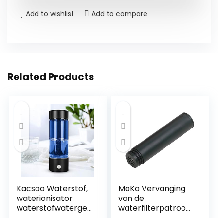
Add to wishlist
Add to compare
Related Products
Kacsoo Waterstof,
MoKo Vervanging
waterionisator,
van de
waterstofwatergen
waterfilterpatroon,
erator, USB-
0,01 Micron 3