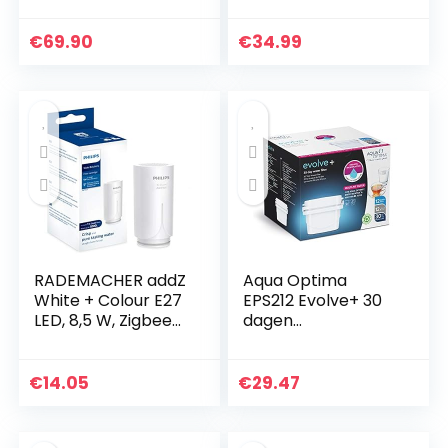
oplaadbaar,
Stadium
draagbaar,
Geavanceerde
€
69.90
€
34.99
waterstofrijke
filtratie Verbeterde
drinkfles, anti…
Interne Ultra Filter…
RADEMACHER addZ
Aqua Optima
White + Colour E27
EPS212 Evolve+ 30
LED, 8,5 W, Zigbee
dagen
3.0 slimme lamp,
waterfilterpatroon,
RGBW 16 miljoen
12 stuks (tot 12
kleuren, dimbaar
maanden
€
14.05
€
29.47
bijv. via…
voorraad) –
compatibel met
meer dan 0,9…