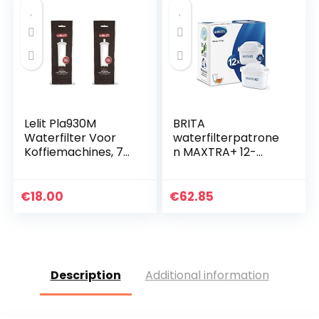
Lelit Pla930M
BRITA
Waterfilter Voor
waterfilterpatrone
Koffiemachines, 70
n MAXTRA+ 12-
L, Wit
Pack, filters voor
alle BRITA
waterfilterkannen,
€
18.00
€
62.85
verminderen kalk
en verbeteren de…
Description
Additional information