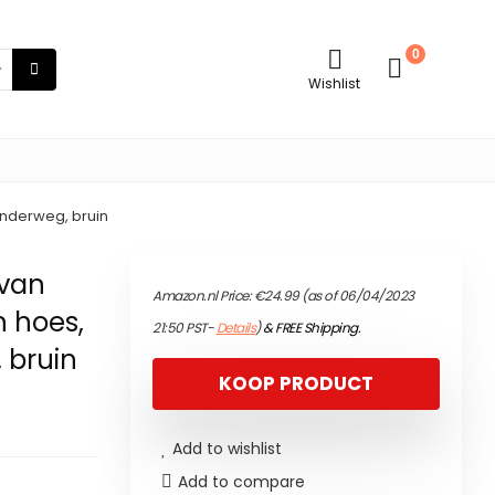
0
Wishlist
onderweg, bruin
 van
Amazon.nl Price:
€
24.99
(as of 06/04/2023
n hoes,
21:50 PST-
Details
)
&
FREE Shipping
.
 bruin
KOOP PRODUCT
Add to wishlist
Add to compare