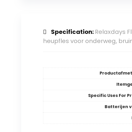
Specification:
Relaxdays Fl
heupfles voor onderweg, brui
Productafmet
Itemg
Specific Uses For P
Batterijen v