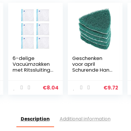
6-delige
Geschenken
Vacuümzakken
voor april
met Ritssluiting
Schurende Hand
Opslag van
Pads,
Voedselverzegel
Zelfklevende
aars
Polijst Pad
€
8.04
€
9.72
Herbruikbare
Schurende Hand
Verzegelde
Schuursponsje,
Zakken met
Driehoek Vloeren
Dubbellaagse…
Maken…
Description
Additional information