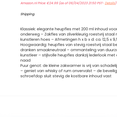
Amazon.nl Price:
€
24.99
(as of 06/04/2023 21:50 PST-
Details
Shipping
.
Klassiek: elegante heupfles met 200 ml inhoud voor
onderweg – Zakfles van zilverkleurig roestvrij staal
kunstleren hoes – Afmetingen h x b x d: ca. 12,5 x 9
Hoogwaardig: heupfles van stevig roestvrij staal 
dranken smaakneutraal – ommanteling van duur
kunstleer – stijlvolle heupfles dankzij lederlook met
naad
Puur genot: de kleine zakwarmer is vrij van schadeli
– geniet van whisky of rum onvervalst – de beveili
schroefdop sluit stevig de kostbare inhoud vast