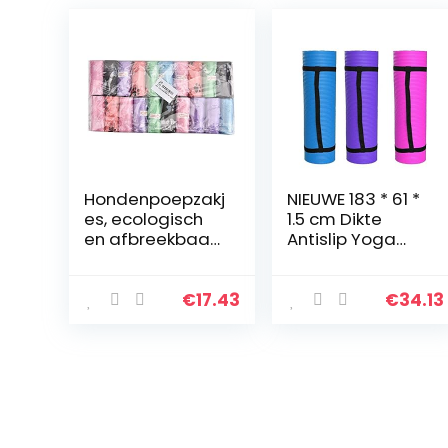
Hondenpoepzakj
NIEUWE 183 * 61 *
es, ecologisch
1.5 cm Dikte
en afbreekbaar
Antislip Yoga
20 rollen Zak
Mat Sport Gym
voor het
Zachte Pilates
opruimen van
Matten
€
17.43
€
34.13
afval Hart Puppy
Opvouwbaar
hond Afvalpoep
voor Body
Building Fitness…