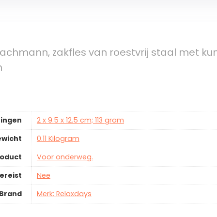
achmann, zakfles van roestvrij staal met kun
n
ingen
2 x 9.5 x 12.5 cm; 113 gram
ewicht
0.11 Kilogram
roduct
Voor onderweg.
ereist
Nee
Brand
Merk: Relaxdays