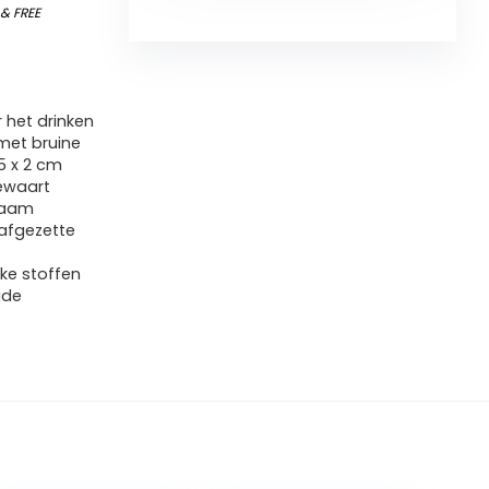
)
&
FREE
 het drinken
 met bruine
,5 x 2 cm
bewaart
zaam
 afgezette
jke stoffen
gde