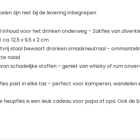
elen zijn niet bij de levering inbegrepen
 inhoud voor het drinken onderweg – Zakfles van zilverkle
ca. 12,5 x 9,5 x 2 cm
tvrij staal bewaart dranken smaakneutraal – ommanteling
tte naad
 van schadelijke stoffen – geniet van whisky of rum onver
es past in elke tas – perfect voor kamperen, wandelen en
 heupfles is een leuk cadeau voor papa of opa. Ook de 