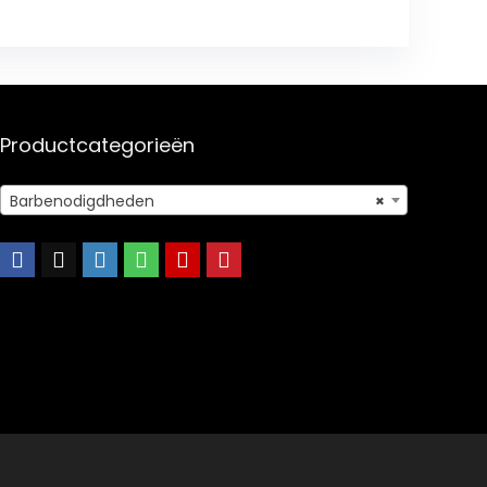
Productcategorieën
Barbenodigdheden
×