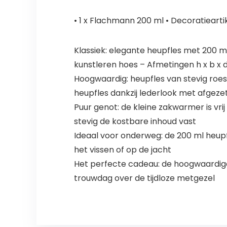
• 1 x Flachmann 200 ml • Decoratieartik
Klassiek: elegante heupfles met 200 ml
kunstleren hoes – Afmetingen h x b x d: 
Hoogwaardig: heupfles van stevig roes
heupfles dankzij lederlook met afgeze
Puur genot: de kleine zakwarmer is vrij
stevig de kostbare inhoud vast
Ideaal voor onderweg: de 200 ml heupfl
het vissen of op de jacht
Het perfecte cadeau: de hoogwaardige
trouwdag over de tijdloze metgezel