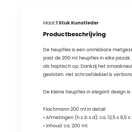
Maat:
1 Stuk Kunstleder
Productbeschrijving
De heupfles is een onmisbare metgezel 
past de 200 ml heupfles in elke jaszak
als haptisch op. Dankzij het smaakneutra
gesloten. Het schroefdeksel is verbond
De kleine heupfles in elegant design i
Flachmann 200 ml in detail:
• Afmetingen (h x b x d): ca. 12,5 x 9,5 x
• Inhoud: ca. 200 ml.