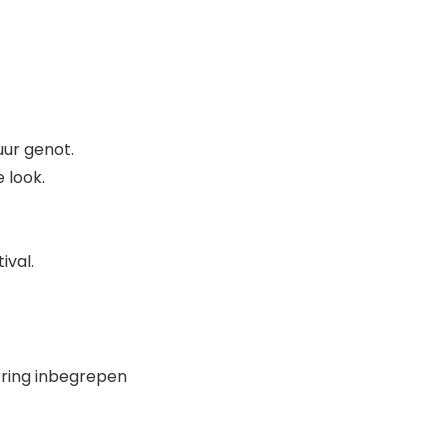
uur genot.
 look.
ival.
vering inbegrepen