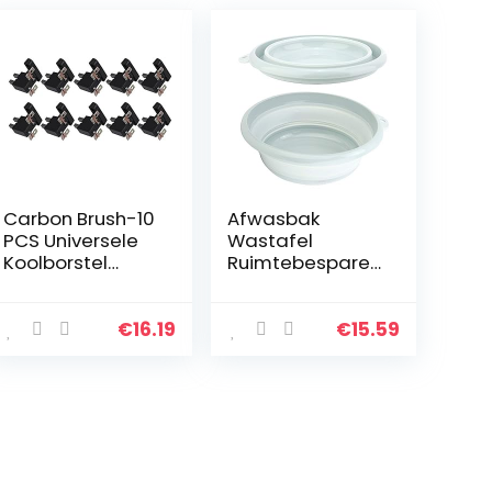
Carbon Brush-10
Afwasbak
PCS Universele
Wastafel
Koolborstel
Ruimtebesparen
Generator
de plastic
Onderdelen voor
afwasbak voor
4KW 5KW 7KW
keuken om te
€
16.19
€
15.59
Generator
wandelen(Small
blue)