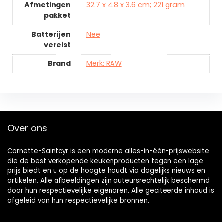
Afmetingen
32.7 x 4.8 x 3.6 cm; 221 gram
pakket
Batterijen
Nee
vereist
Brand
Merk: RAW
Over ons
Cornette-Saintcyr is een moderne alles-in-één-prijswebsite
die de best verkopende keukenproducten tegen een lage
prijs biedt en u op de hoogte houdt via dagelijks nieuws en
artikelen. Alle afbeeldingen zijn auteursrechtelijk beschermd
door hun respectievelijke eigenaren. Alle geciteerde inhoud is
afgeleid van hun respectievelijke bronnen.