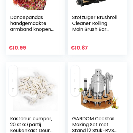
Dancepandas
Stofzuiger Brushroll
handgemaakte
Cleaner Rolling
armband knopen
Main Brush Bar
80PCS gevlochten
Brushroll Roller Bar
armband
Vervanging
vriendschap
Onderdelen voor
€
10.99
€
10.87
armband koord
Ecovacs Deebot
kleurrijke geweven
N79S…
armband…
Kastdeur bumper,
GARDOM Cocktail
20 stks/partij
Making Set met
Keukenkast Deur
Stand 12 Stuk-RVS