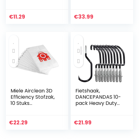
Stop Lade Soft
Cocktail Shaker
Quiet Close Closer
750ml-Barman Kit
Demper Buffers
met Jigger|
€
11.29
€
33.99
Grijs/Wit(Wit)
Menglepel|Drank
Gieten…
Miele Airclean 3D
Fietshaak,
Efficiency Stofzak,
DANCEPANDAS 10-
10 Stuks
pack Heavy Duty
Stofzuigerzak
fietsopslaghangers
Accessoires
Schuur Garage Tuin
Stoffilterzakken
past op alle
€
22.29
€
21.99
voor Type FJM
fietstypes,
S4780/4510/4300
belastbaarheid…