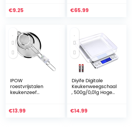
Lepel, Spatel,
4 Probes,
Antiaanbaklaag en
Oplaadbare
€
9.25
€
65.99
Hittebestendig…
Vleesthermometer
met Magneet en
Alarm…
IPOW
Diyife Digitale
roestvrijstalen
Keukenweegschaal
keukenzeef
, 500g/0,01g Hoge
fijnmazig,
Precisie
versterkte greep,
Elektronische
set met 3 maten
Weegschaal,
€
13.99
€
14.99
7/12/18 cm
Multifunctionele
Voedsel Schaal
met…