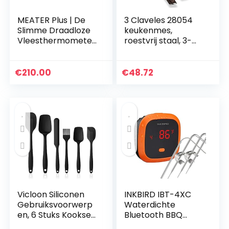
MEATER Plus | De
3 Claveles 28054
Slimme Draadloze
keukenmes,
Vleesthermometer
roestvrij staal, 3-
Met 50m Lang
delige set
Bereik Voor De
Oven, Gril, Keuken,
€
210.00
€
48.72
Barbecue,
Rookoven en…
Vicloon Siliconen
INKBIRD IBT-4XC
Gebruiksvoorwerp
Waterdichte
en, 6 Stuks Kookset
Bluetooth BBQ
Inclusief Borstel,
Thermometer met