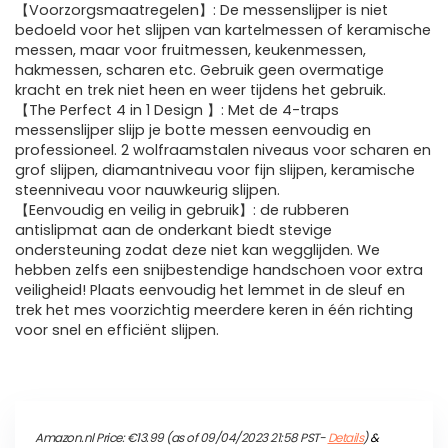
【Voorzorgsmaatregelen】: De messenslijper is niet
bedoeld voor het slijpen van kartelmessen of keramische
messen, maar voor fruitmessen, keukenmessen,
hakmessen, scharen etc. Gebruik geen overmatige
kracht en trek niet heen en weer tijdens het gebruik.
【The Perfect 4 in 1 Design 】: Met de 4-traps
messenslijper slijp je botte messen eenvoudig en
professioneel. 2 wolfraamstalen niveaus voor scharen en
grof slijpen, diamantniveau voor fijn slijpen, keramische
steenniveau voor nauwkeurig slijpen.
【Eenvoudig en veilig in gebruik】: de rubberen
antislipmat aan de onderkant biedt stevige
ondersteuning zodat deze niet kan wegglijden. We
hebben zelfs een snijbestendige handschoen voor extra
veiligheid! Plaats eenvoudig het lemmet in de sleuf en
trek het mes voorzichtig meerdere keren in één richting
voor snel en efficiënt slijpen.
Amazon.nl Price:
€
13.99
(as of 09/04/2023 21:58 PST-
Details
)
&