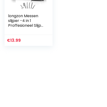
longzon Messen
slijper -4 in 1
Proffesioneel Slijper
-4 Standen -
Verschillende
Slijpkoppen voor
€
13.99
Scharen en
Keukenmessen…