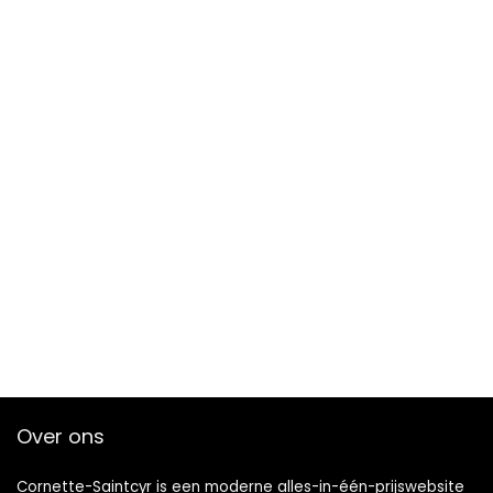
Over ons
Cornette-Saintcyr is een moderne alles-in-één-prijswebsite