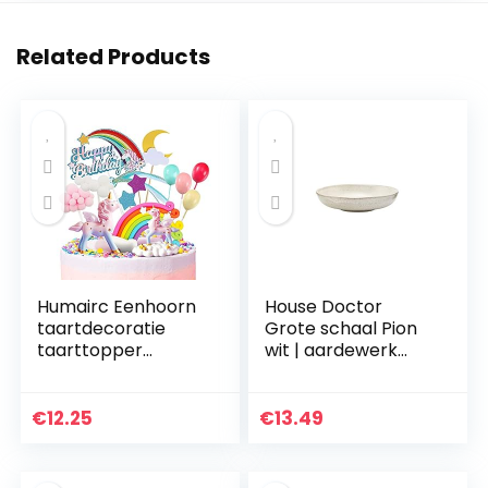
Related Products
Humairc Eenhoorn
House Doctor
taartdecoratie
Grote schaal Pion
taarttopper
wit | aardewerk
taartdecoratie
servies – Saltbord,
voor meisjes
pastabord,
verjaardag Happy
soepbord | Deens
€
12.25
€
13.49
Birthday
ontwerp voor
luchtballon wolk
hygge…
maan…