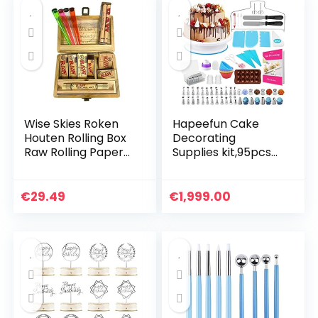
Wise Skies Roken
Hapeefun Cake
Houten Rolling Box
Decorating
Raw Rolling Papers
Supplies kit,95pcs
Raw Rolling Mat
Cake Decorating
Set-cake
decorating
€
29.49
€
1,999.00
equipments -cake
decorating tools
with…