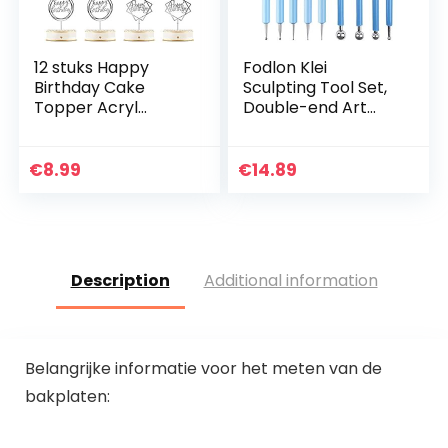
12 stuks Happy
Fodlon Klei
Birthday Cake
Sculpting Tool Set,
Topper Acryl
Double-end Art
Verjaardag
Dotting Tool Hand
Cupcake Topper
Craft Accessoires 9
Cake Pick
stks Cake
€
8.99
€
14.89
Decoraties voor
Decorating
Verjaardag Party
Gereedschap…
Cake…
Description
Additional information
Belangrijke informatie voor het meten van de
bakplaten: