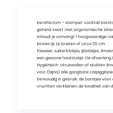
Kerafactum – stamper cocktail barstam
getand zwart met ergonomische zilv
Inhoud: je ontvangt 1 hoogwaardige ca
limoen ijs te breken of circa 20 cm.
Klassiek: suikerblokjes, ijsblokjes, 
een gewone houtstokje. De afwerking i
Hygiënisch: citruswallen of stukken l
voor (bijna) alle gangbare caipigglaze
Eenvoudig in gebruik: de barstjes voor
vruchten verkleinen, de kwaliteit van de