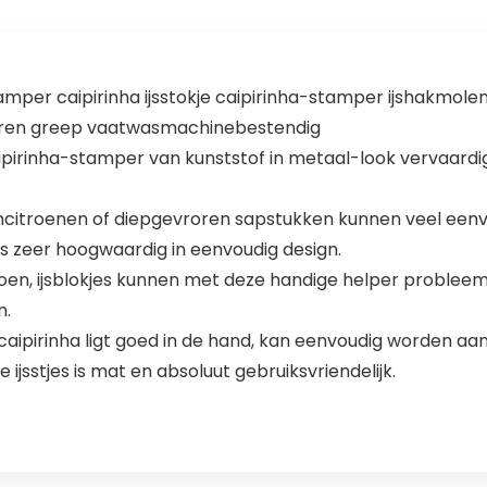
per caipirinha ijsstokje caipirinha-stamper ijshakmolen
eren greep vaatwasmachinebestendig
ipirinha-stamper van kunststof in metaal-look vervaardig
limoencitroenen of diepgevroren sapstukken kunnen veel 
s zeer hoogwaardig in eenvoudig design.
imoen, ijsblokjes kunnen met deze handige helper proble
n.
 caipirinha ligt goed in de hand, kan eenvoudig worden a
 ijsstjes is mat en absoluut gebruiksvriendelijk.