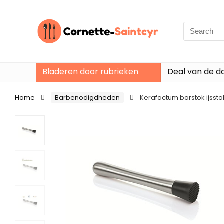
Search
for:
Bladeren door rubrieken
Deal van de d
Home
Barbenodigdheden
Kerafactum barstok ijsst