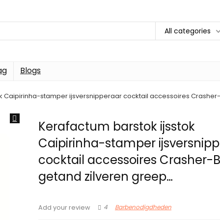
All categories
ag
Blogs
ok Caipirinha-stamper ijsversnipperaar cocktail accessoires Crasher
Kerafactum barstok ijsstok
Caipirinha-stamper ijsversnip
cocktail accessoires Crasher-
getand zilveren greep…
4
Barbenodigdheden
Add your review