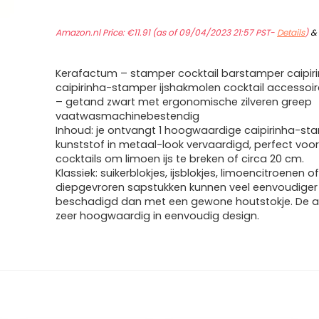
Amazon.nl Price:
€
11.91
(as of 09/04/2023 21:57 PST-
Details
)
Kerafactum – stamper cocktail barstamper caipirin
caipirinha-stamper ijshakmolen cocktail accessoir
– getand zwart met ergonomische zilveren greep
vaatwasmachinebestendig
Inhoud: je ontvangt 1 hoogwaardige caipirinha-st
kunststof in metaal-look vervaardigd, perfect voor
cocktails om limoen ijs te breken of circa 20 cm.
Klassiek: suikerblokjes, ijsblokjes, limoencitroenen o
diepgevroren sapstukken kunnen veel eenvoudige
beschadigd dan met een gewone houtstokje. De af
zeer hoogwaardig in eenvoudig design.