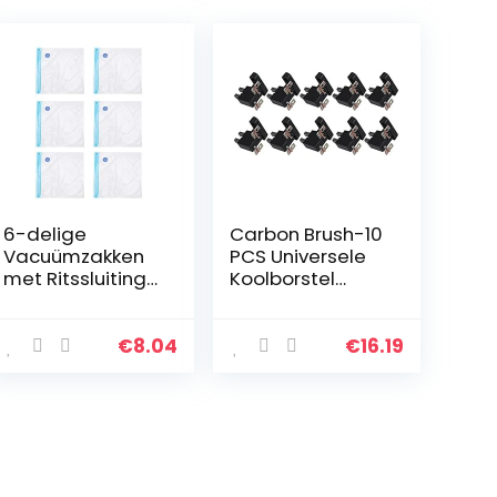
6-delige
Carbon Brush-10
Vacuümzakken
PCS Universele
met Ritssluiting
Koolborstel
Opslag van
Generator
Voedselverzegel
Onderdelen voor
aars
4KW 5KW 7KW
€
8.04
€
16.19
Herbruikbare
Generator
Verzegelde
Zakken met
Dubbellaagse…