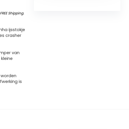
&
FREE Shipping
.
ha ijsstokje
es crasher
amper van
 kleine
f
r worden
werking is