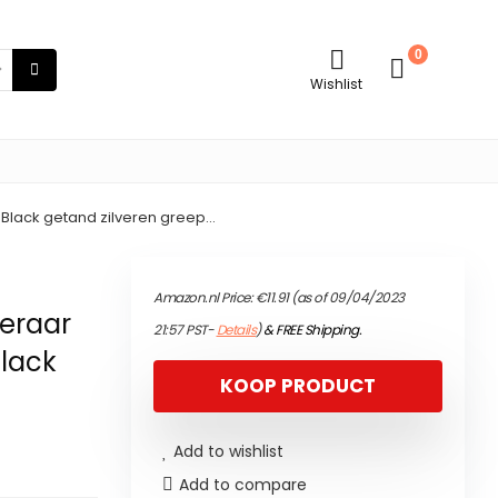
0
Wishlist
-Black getand zilveren greep…
Amazon.nl Price:
€
11.91
(as of 09/04/2023
peraar
21:57 PST-
Details
)
&
FREE Shipping
.
Black
KOOP PRODUCT
Add to wishlist
Add to compare