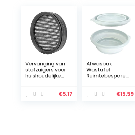
Vervanging van
Afwasbak
stofzuigers voor
Wastafel
huishoudelijke
Ruimtebesparen
stofzuigers
de plastic
Accessoires
afwasbak voor
Geschikt voor
keuken om te
€
5.17
€
15.59
Philips FC6726
wandelen(Small
FC6727 FC6728
blue)
FC6729…