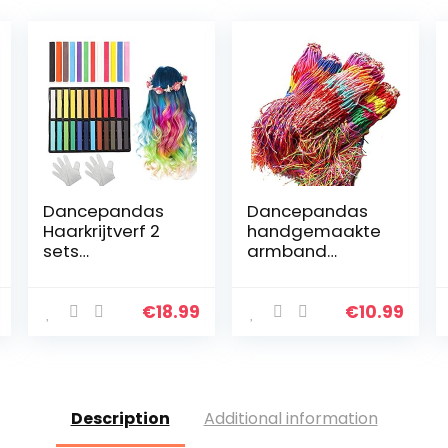
Dancepandas
Dancepandas
Haarkrijtverf 2
handgemaakte
sets
armband
Haarkrijtstiften
knopen 80PCS
Pastel Tijdelijke
gevlochten
haarkrijt
armband
€
18.99
€
10.99
Kleurensets
vriendschap
Haarkrijt Kam
armband koord
voor kinderen…
kleurrijke
geweven
armband…
Description
Additional information