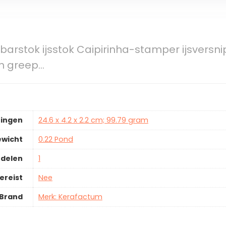
arstok ijsstok Caipirinha-stamper ijsversni
en greep…
ingen
24.6 x 4.2 x 2.2 cm; 99.79 gram
ewicht
0.22 Pond
rdelen
1
ereist
Nee
Brand
Merk: Kerafactum