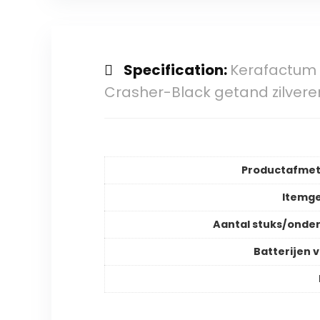
Specification:
Kerafactum b
Crasher-Black getand zilver
Productafmet
Itemg
Aantal stuks/onde
Batterijen v