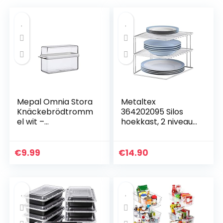
Mepal Omnia Stora
Metaltex
Knäckebrödtromm
364202095 Silos
el wit –
hoekkast, 2 niveaus,
transparant en
25 x 25 x 19 cm, wit
geschikt voor een
verpakking
€
9.99
€
14.90
knäckebröd,
SAN/TPE, 9 x 12,8
cm