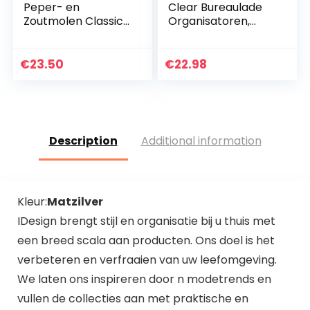
Peper- en
Clear Bureaulade
Zoutmolen Classics
Organisatoren,
(Set van 2,
Multifunctionele
Electrische,
Plastic Make-up
Keramische
Trays
€
23.50
€
22.98
Maalmolens,
Opslagbakken
Zoutmolen,
Verdelers, voor…
Pepermolen…
Description
Additional information
Kleur:
Matzilver
IDesign brengt stijl en organisatie bij u thuis met
een breed scala aan producten. Ons doel is het
verbeteren en verfraaien van uw leefomgeving.
We laten ons inspireren door n modetrends en
vullen de collecties aan met praktische en