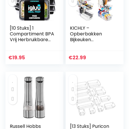
[10 Stuks] 1
KICHLY –
Compartiment BPA
Opberbakken
Vrij Herbruikbare
Bijkeuken
Meal Prep
(Transparant) –
Containers –
Set van 8
Plastic Voedsel
containers (4 grote
€
19.95
€
22.99
Bakjes met
en 4 kleine
Luchtdichte
opbergbakken)
Deksels…
Opslag voor…
Russell Hobbs
[13 Stuks] Puricon