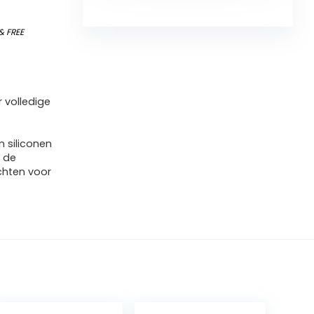
&
FREE
 volledige
n siliconen
n de
ichten voor