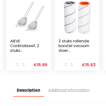
AIEVE
2 stuks rollende
Cocktailzeef, 2
borstel vacuüm
stuks
vloer
roestvrijstalen
veegmachine
staafzeef,
schoner
theezeef, fijne
accessoire
€
15.99
€
15.63
zeef zeef, fijne
huishoudelijke
zeef, conische
schoonmaak
zeef met
accessoires
handvat…
geschikt voor…
Description
Additional information