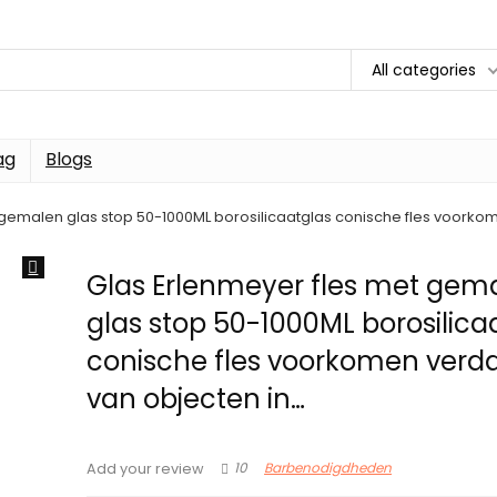
All categories
ag
Blogs
 gemalen glas stop 50-1000ML borosilicaatglas conische fles voork
Glas Erlenmeyer fles met gem
glas stop 50-1000ML borosilica
conische fles voorkomen ver
van objecten in…
10
Barbenodigdheden
Add your review