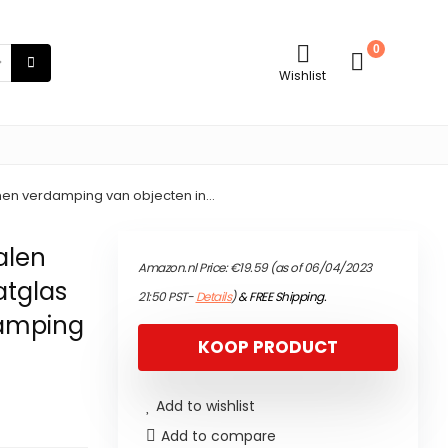
0
Wishlist
omen verdamping van objecten in…
alen
Amazon.nl Price:
€
19.59
(as of 06/04/2023
atglas
21:50 PST-
Details
)
&
FREE Shipping
.
damping
KOOP PRODUCT
Add to wishlist
Add to compare