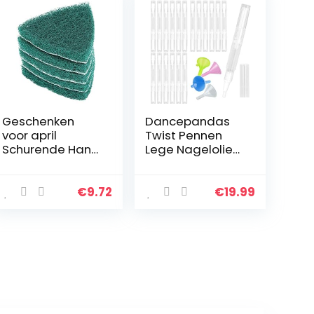
Geschenken
Dancepandas
voor april
Twist Pennen
Schurende Hand
Lege Nagelolie
Pads,
Pen Met Borstel
Zelfklevende
Tip 15 STKS
Polijst Pad
Transparante 3
€
9.72
€
19.99
Schurende Hand
ML
Schuursponsje,
Nagelriemolie
Driehoek Vloeren
Pennen…
Maken…