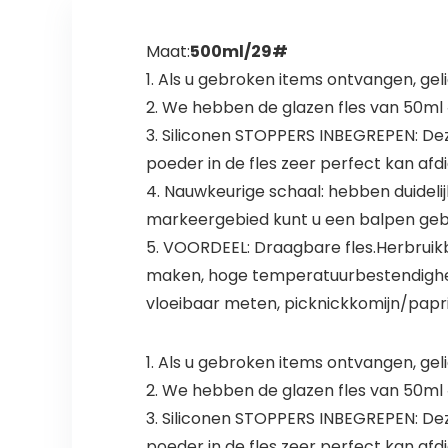
Maat:
500ml/29#
1. Als u gebroken items ontvangen, geli
2. We hebben de glazen fles van 50ml 
3. Siliconen STOPPERS INBEGREPEN: Deze 
poeder in de fles zeer perfect kan a
4. Nauwkeurige schaal: hebben duideli
markeergebied kunt u een balpen gebru
5. VOORDEEL: Draagbare fles.Herbruikbaa
maken, hoge temperatuurbestendighei
vloeibaar meten, picknickkomijn/papri
1. Als u gebroken items ontvangen, gel
2. We hebben de glazen fles van 50ml 
3. Siliconen STOPPERS INBEGREPEN: Deze 
poeder in de fles zeer perfect kan a