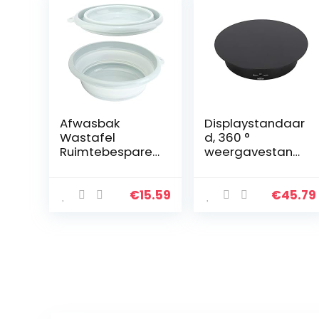
Afwasbak
Displaystandaar
Wastafel
d, 360 °
Ruimtebesparen
weergavestand
de plastic
aard 5 kg
afwasbak voor
dragend, voor
keuken om te
het weergeven
€
15.59
€
45.79
wandelen(Small
van sieraden,
blue)
horloges,
mobiele
telefoons…