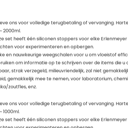
eve ons voor volledige terugbetaling of vervanging. Hartel
~ 2000ml.
set heeft één siliconen stoppers voor elke Erlenmeyer Flas
fdichten voor experimenteren en opbergen.
jke en nauwkeurige weegschalen voor u om vloeistof effic
iken om informatie op te schrijven over de items die u 
r, strak verzegeld, milieuvriendelijk, zal niet gemakkelij
d, gemakkelijk mee te nemen, voor laboratorium, chemi
ka/zoutfles, enz.
ieve ons voor volledige terugbetaling of vervanging. Harte
~ 1000ml.
set heeft één siliconen stoppers voor elke Erlenmeyer Flas
fdichten voor experimenteren en opbergen.