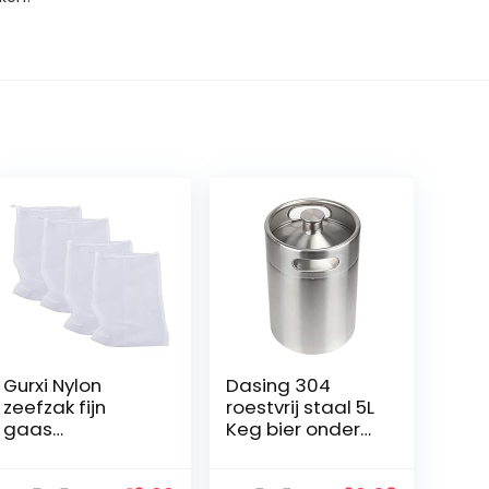
Gurxi Nylon
Dasing 304
zeefzak fijn
roestvrij staal 5L
gaas
Keg bier onder
voedselzeef
druk Growler
filterzakken
draagbare