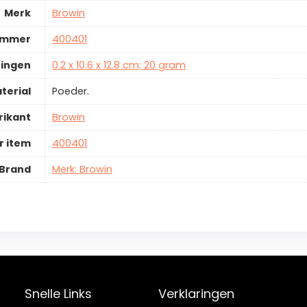
Merk
Browin
ummer
400401
ingen
0.2 x 10.6 x 12.8 cm; 20 gram
terial
Poeder.
rikant
Browin
 item
400401
Brand
Merk: Browin
Snelle Links
Verklaringen