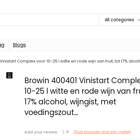
All categories
ag
Blogs
inistart Complex voor 10-25 l witte en rode wijn van fruit, tot 17% alco
Browin 400401 Vinistart Compl
10-25 l witte en rode wijn van fru
17% alcohol, wijngist, met
voedingszout…
8
Thuis brouwen and wijn maken
Add your review