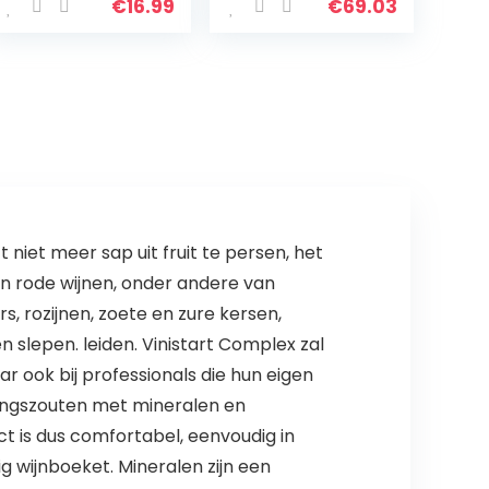
herbruikbare
bierfles thuis
€
16.99
€
69.03
nylon fijn gaas
brouwen bier
voedselzeef tas
maken
nylon zeefzak…
gereedschap
t niet meer sap uit fruit te persen, het
en rode wijnen, onder andere van
s, rozijnen, zoete en zure kersen,
 slepen. leiden. Vinistart Complex zal
r ook bij professionals die hun eigen
dingszouten met mineralen en
t is dus comfortabel, eenvoudig in
g wijnboeket. Mineralen zijn een