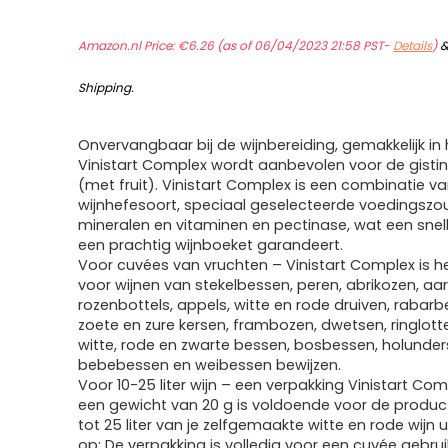
Amazon.nl Price:
€
6.26
(as of 06/04/2023 21:58 PST-
Details
)
Shipping
.
Onvervangbaar bij de wijnbereiding, gemakkelijk in 
Vinistart Complex wordt aanbevolen voor de gistin
(met fruit). Vinistart Complex is een combinatie v
wijnhefesoort, speciaal geselecteerde voedingsz
mineralen en vitaminen en pectinase, wat een snell
een prachtig wijnboeket garandeert.
Voor cuvées van vruchten – Vinistart Complex is h
voor wijnen van stekelbessen, peren, abrikozen, aa
rozenbottels, appels, witte en rode druiven, rabarber
zoete en zure kersen, frambozen, dwetsen, ringlott
witte, rode en zwarte bessen, bosbessen, holunder
bebebessen en weibessen bewijzen.
Voor 10-25 liter wijn – een verpakking Vinistart Co
een gewicht van 20 g is voldoende voor de product
tot 25 liter van je zelfgemaakte witte en rode wijn uit
op: De verpakking is volledig voor een cuvée gebrui