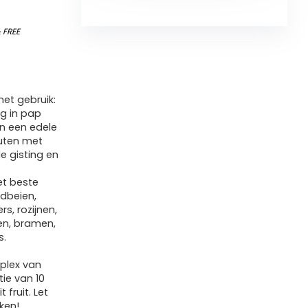
&
FREE
het gebruik:
g in pap
an een edele
outen met
e gisting en
et beste
rdbeien,
s, rozijnen,
en, bramen,
s.
mplex van
ie van 10
 fruit. Let
ken!