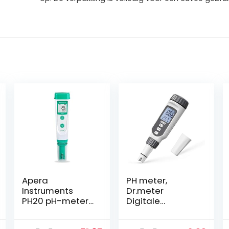
Apera
PH meter,
Instruments
Dr.meter
PH20 pH-meter,
Digitale
meetinstrument
waterkwaliteitst
in zakformaat
est Verbeterde