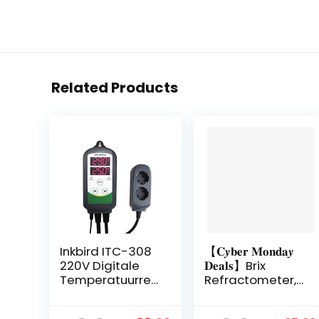
Related Products
Inkbird ITC-308
【𝐂𝒚𝐛𝐞𝐫 𝐌𝐨𝐧𝐝𝐚𝒚
220V Digitale
𝐃𝐞𝐚𝐥𝐬】Brix
Temperatuurreg
Refractometer,
elaar Outlet
Veiligheid Hoge
Thermostaat
Nauwkeurigheid