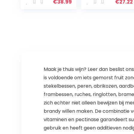
met
Kleine Handheld
€
38.99
€
27.22
Verwarming en
Dual Scale
Koeling voor
Refractometer…
Homebrewing…
Maak je thuis wijn? Leer dan beslist on
is voldoende om iets gemorst fruit zon
stekelbessen, peren, abrikozen, aardbe
frambessen, ruches, ringlotten, bramen
zich echter niet alleen bewijzen bij m
brandy willen maken. De combinatie v
vitaminen en pectinase garandeert suc
gebruik en heeft geen additieven nodig