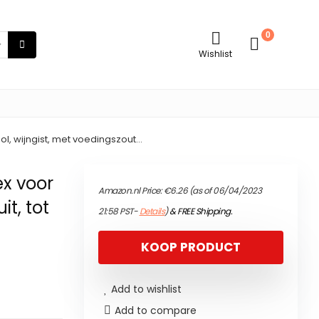
0
Wishlist
hol, wijngist, met voedingszout…
ex voor
Amazon.nl Price:
€
6.26
(as of 06/04/2023
it, tot
21:58 PST-
Details
)
&
FREE Shipping
.
KOOP PRODUCT
Add to wishlist
Add to compare