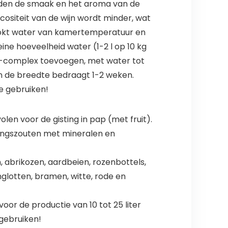
loeden de smaak en het aroma van de
cositeit van de wijn wordt minder, wat
ekookt water van kamertemperatuur en
ine hoeveelheid water (1-2 l op 10 kg
art-complex toevoegen, met water tot
in de breedte bedraagt 1-2 weken.
ée gebruiken!
len voor de gisting in pap (met fruit).
dingszouten met mineralen en
 abrikozen, aardbeien, rozenbottels,
nglotten, bramen, witte, rode en
oor de productie van 10 tot 25 liter
 gebruiken!