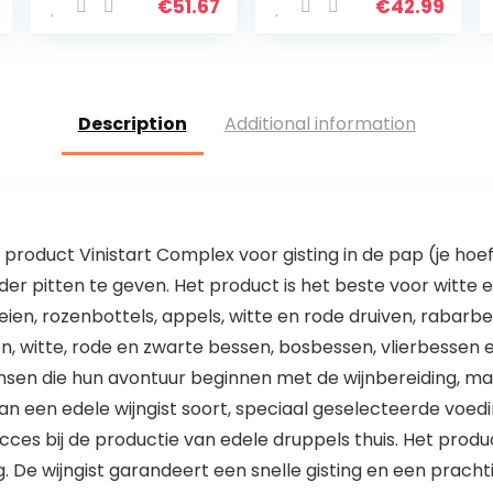
(± 0,1 pH-
resolutie 0,01
€
51.67
€
42.99
nauwkeurigheid,
Hoge
0-14 pH-
nauwkeurigheid
meetbereik…
Tweekleurige
LCD-display…
Description
Additional information
s product Vinistart Complex voor gisting in de pap (je hoef
der pitten te geven. Het product is het beste voor witte 
ien, rozenbottels, appels, witte en rode druiven, rabarber
, witte, rode en zwarte bessen, bosbessen, vlierbessen en
ensen die hun avontuur beginnen met de wijnbereiding, maa
an een edele wijngist soort, speciaal geselecteerde voe
ces bij de productie van edele druppels thuis. Het produc
. De wijngist garandeert een snelle gisting en een prachti