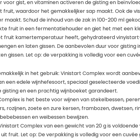
or voor gist, en vitaminen activeren de gisting en beïnv
et fruit, waardoor het gemakkelijker sap maakt. Ook de vis
iger maakt. Schud de inhoud van de zak in 100-200 ml g
kte fruit in een fermentatiehouder en giet het met een kle
 het fruit kamertemperatuur heeft, gehydrateerd vinyist
engen en laten gissen. De aanbevolen duur voor gisting 
n gissen. Let op: de verpakking is volledig voor een cuv
makkelijk in het gebruik: Vinistart Complex wordt aanbevo
van een edele wijnhefesoort, speciaal geselecteerde voe
e gisting en een prachtig wijnboeket garandeert.
Complex is het beste voor wijnen van stekelbessen, peren,
rs, rozijnen, zoete en zure kersen, frambozen, dwetsen, ri
 bebebessen en weibessen bewijzen.
 Vinistart Complex van een gewicht van 20 g is voldoende v
uit fruit. Let op: De verpakking is volledig voor een cuvée