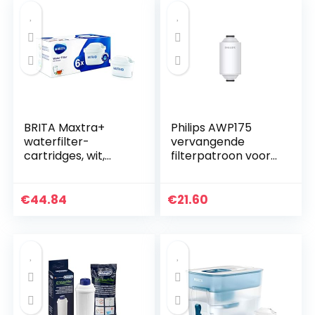
BRITA Maxtra+
Philips AWP175
waterfilter-
vervangende
cartridges, wit,
filterpatroon voor
plastic, wit, 6 stuks
Philips
douchefilter/water
filter AWP1775,
€
44.84
€
21.60
vervangende
cartridge…