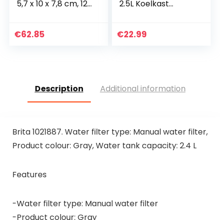
5,7 x 10 x 7,8 cm, 12
2.5L Koelkast
Stuks, Wit
Waterfilterkan met
1×90 Dagen Filter,
Vermindert Lood,
€
62.85
€
22.99
Fluoride, Chloor…
Description
Additional information
Brita 1021887. Water filter type: Manual water filter,
Product colour: Gray, Water tank capacity: 2.4 L
Features
-Water filter type: Manual water filter
-Product colour: Gray