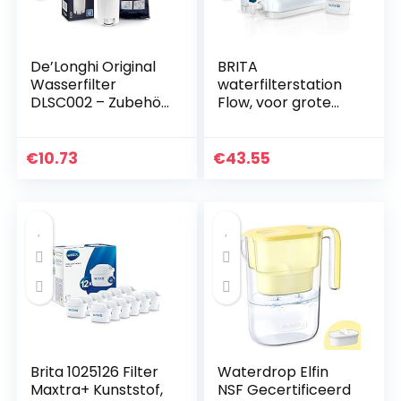
De’Longhi Original
BRITA
Wasserfilter
waterfilterstation
DLSC002 – Zubehör
Flow, voor grote
für De’Longhi
volumes gefilterd
Kaffeevollautomat
kraanwater, met
en mit Wasserfilter,
handige tapkraan,
€
10.73
€
43.55
Pflege und Schutz…
blauw, 8,2L
Brita 1025126 Filter
Waterdrop Elfin
Maxtra+ Kunststof,
NSF Gecertificeerd