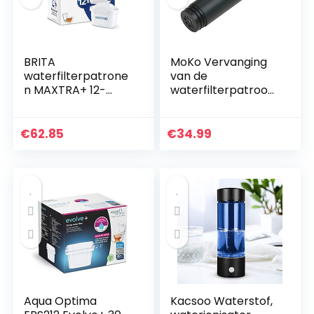
BRITA
MoKo Vervanging
waterfilterpatrone
van de
n MAXTRA+ 12-
waterfilterpatroon,
Pack, filters voor
0,01 Micron 3
alle BRITA
Stadium
waterfilterkannen,
Geavanceerde
€
62.85
€
34.99
verminderen kalk
filtratie Verbeterde
en verbeteren de…
Interne Ultra Filter…
Aqua Optima
Kacsoo Waterstof,