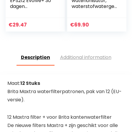
EPS212 Evolve+ 30
waterionisator,
dagen
waterstofwatergen
waterfilterpatroon,
erator, USB-
12 stuks (tot 12
oplaadbaar,
maanden
draagbaar,
€
29.47
€
69.90
voorraad) –
waterstofrijke
compatibel met
drinkfles, anti…
meer dan 0,9…
Description
Additional information
Maat:
12 Stuks
Brita Maxtra waterfilterpatronen, pak van 12 (EU-
versie).
12 Maxtra filter + voor Brita kantenwaterfilter
De nieuwe filters Maxtra + zijn geschikt voor alle