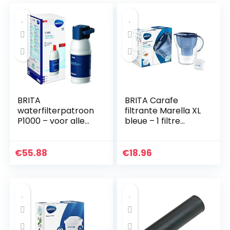
BRITA
BRITA Carafe
waterfilterpatroon
filtrante Marella XL
P1000 – voor alle
bleue – 1 filtre
BRITA
MAXTRA+ inclus
waterfilterkranen
voor onder de
€
55.88
€
18.96
gootsteen, ter
vermindering van
kalk en…