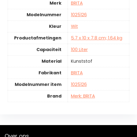
Merk
BRITA
Modelnummer
1025126
Kleur
Wit
Productafmetingen
5.7 x 10 x 7.8 cm; 1.64 kg
Capaciteit
100 Liter
Material
Kunststof
Fabrikant
BRITA
Modelnummer item
1025126
Brand
Merk: BRITA
Over ons