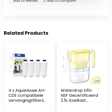
Add to wishlist
Add to compare
Related Products
4 x AquaHouse AH-
Waterdrop Elfin
CDE compatibele
NSF Gecertificeerd
vervangingsfilters
2.5L Koelkast
voor DeLonghi
Waterfilterkan met
waterfilter
1×90 Dagen Filter,