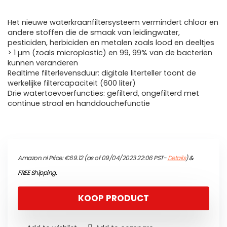
Het nieuwe waterkraanfiltersysteem vermindert chloor en
andere stoffen die de smaak van leidingwater,
pesticiden, herbiciden en metalen zoals lood en deeltjes
> 1 µm (zoals microplastic) en 99, 99% van de bacteriën
kunnen veranderen
Realtime filterlevensduur: digitale literteller toont de
werkelijke filtercapaciteit (600 liter)
Drie watertoevoerfuncties: gefilterd, ongefilterd met
continue straal en handdouchefunctie
Amazon.nl Price:
€
69.12
(as of 09/04/2023 22:06 PST-
Details
)
&
FREE Shipping
.
KOOP PRODUCT