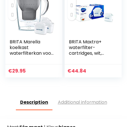
BRITA Marella
BRITA Maxtra+
koelkast
waterfilter-
waterfilterkan voor
cartridges, wit,
vermindering van
plastic, wit, 6 stuks
chloor, kalk en
onzuiverheden,
€
29.95
€
44.84
Inclusief 3 x
MAXTRA…
Description
Additional information