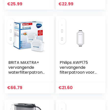
cartridge DLSC002,
Vermindert Lood,
€
25.99
€
22.99
SER3017,
Fluoride, Chloor…
5513292811…
BRITA MAXTRA+
Philips AWP175
vervangende
vervangende
waterfilterpatrone
filterpatroon voor
n, compatibel met
Philips
alle BRITA kannen –
douchefilter/water
verminderen
filter AWP1775,
€
66.79
€
21.60
chloor, kalkaanslag
vervangende
en…
cartridge…