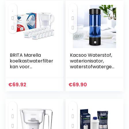
BRITA Marella
Kacsoo Waterstof,
koelkastwaterfilter
waterionisator,
kan voor
waterstofwatergen
vermindering van
erator, USB-
chloor, kalkaanslag
oplaadbaar,
en onzuiverheden,
draagbaar,
€
69.92
€
69.90
Inclusief 12 x
waterstofrijke
MAXTRA…
drinkfles, anti…