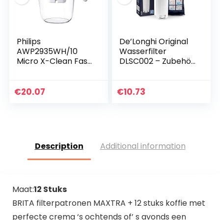
Philips
De’Longhi Original
AWP2935WH/10
Wasserfilter
Micro X-Clean Fast
DLSC002 – Zubehör
Flow
für De’Longhi
Waterfilterkruik –
Kaffeevollautomat
Wit, 2,6 liter, Brita
en mit Wasserfilter,
€
20.07
€
10.73
compatibel
Pflege und Schutz…
Description
Additional information
Maat:
12 Stuks
BRITA filterpatronen MAXTRA + 12 stuks koffie met
perfecte crema ‘s ochtends of’ s avonds een