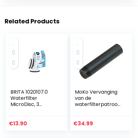
Related Products
BRITA 1020107.0
MoKo Vervanging
Waterfilter
van de
MicroDisc, 3
waterfilterpatroon,
Stuks,5.5 x 5.5 x 0.4
0,01 Micron 3
cm,Zwart
Stadium
Geavanceerde
€
13.90
€
34.99
filtratie Verbeterde
Interne Ultra Filter…