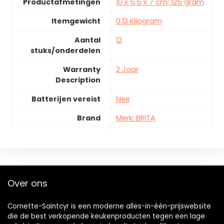
Productafmetingen
10 x 5.5 x 7 cm; 125 gram
Itemgewicht
0.13 Kilogram
Aantal
12
stuks/onderdelen
Warranty
2 Jaar
Description
Batterijen vereist
Nee
Brand
Merk: BRITA
Over ons
Cornette-Saintcyr is een moderne alles-in-één-prijswebsite
die de best verkopende keukenproducten tegen een lage