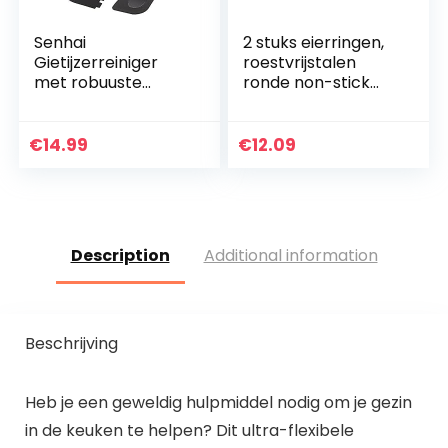
Senhai
2 stuks eierringen,
Gietijzerreiniger
roestvrijstalen
met robuuste
ronde non-stick
kunststof
eivorm, keuken
grillschraper, 17,8 x
eierringen voor ei
17,8 cm,
Mcmuffins
€
14.99
€
12.09
roestvrijstalen
kettingschrobber
voor…
Description
Additional information
Beschrijving
Heb je een geweldig hulpmiddel nodig om je gezin
in de keuken te helpen? Dit ultra-flexibele