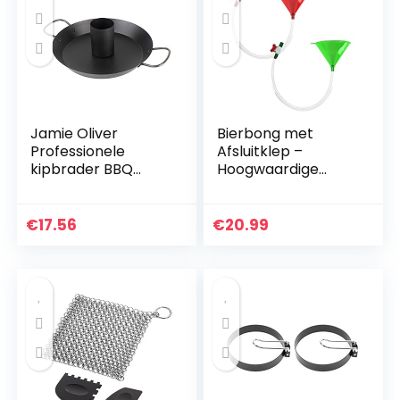
Jamie Oliver
Bierbong met
Professionele
Afsluitklep –
kipbrader BBQ
Hoogwaardige
Chicken braadpan
Biertrechter met
kipgrill geschikt
Lekvrije Stop –
voor vaatwasser,
Ideaal voor
€
17.56
€
20.99
zwart, 552608
Studentenfeesten,
Leuke Festivals…