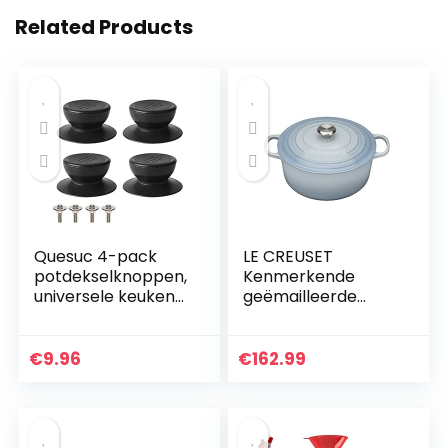
Related Products
Quesuc 4-pack
LE CREUSET
potdekselknoppen,
Kenmerkende
universele keuken
geëmailleerde
kookgerei deksel
gietijzeren ronde
vervangende
braadpan met
knoppen braadpan
deksel, 20 cm, 2,4
€
9.96
€
162.99
keteldeksel
liter, kustblauw,
glazen…
211772042