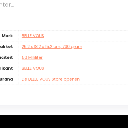
hter…
Merk
BELLE VOUS
pakket
26.2 x 18.2 x 15.2 cm; 730 gram
citeit
50 Milliliter
rikant
BELLE VOUS
Brand
De BELLE VOUS Store openen