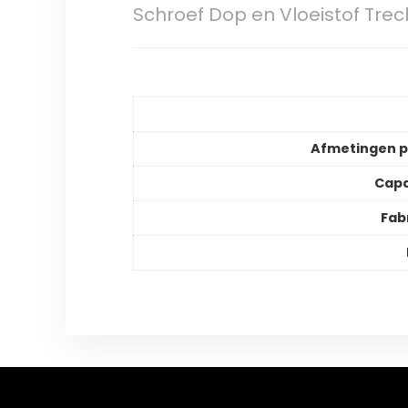
Schroef Dop en Vloeistof Trec
Afmetingen 
Capa
Fab