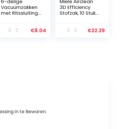
6-delige
Miele Airclean
Vacuümzakken
3D Efficiency
met Ritssluiting
Stofzak, 10 Stuks
Opslag van
Stofzuigerzak
Voedselverzegel
Accessoires
aars
Stoffilterzakken
€
8.04
€
22.29
Herbruikbare
voor Type FJM
Verzegelde
S4780/4510/430
Zakken met
0
Dubbellaagse…
ssing in te Bewaren.