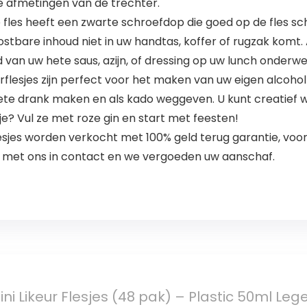
e afmetingen van de trechter.
les heeft een zwarte schroefdop die goed op de fles sch
ostbare inhoud niet in uw handtas, koffer of rugzak komt. A
 van uw hete saus, azijn, of dressing op uw lunch onderwe
flesjes zijn perfect voor het maken van uw eigen alcohol
iete drank maken en als kado weggeven. U kunt creatief w
e? Vul ze met roze gin en start met feesten!
sjes worden verkocht met 100% geld terug garantie, voor 
an met ons in contact en we vergoeden uw aanschaf.
ini Likeur Flesjes (48 pak) – Plastic 50ml Le