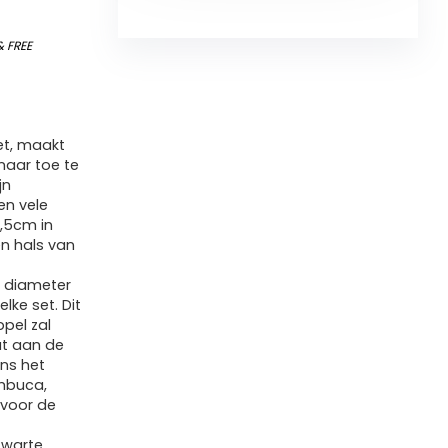
&
FREE
set, maakt
naar toe te
jn
en vele
0,5cm in
n hals van
n diameter
lke set. Dit
pel zal
at aan de
ens het
ambuca,
 voor de
zwarte