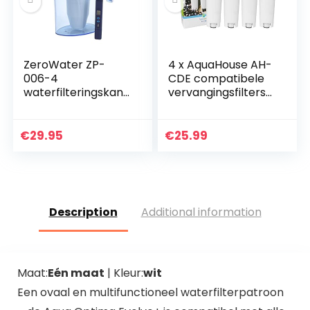
ZeroWater ZP-
4 x AquaHouse AH-
006-4
CDE compatibele
waterfilteringskan
vervangingsfilters
voor 6 kopjes met
voor DeLonghi
waterkwaliteitsmet
waterfilter
er, wit en blauw
cartridge DLSC002,
€
29.95
€
25.99
SER3017,
5513292811…
Description
Additional information
Maat:
Eén maat
| Kleur:
wit
Een ovaal en multifunctioneel waterfilterpatroon