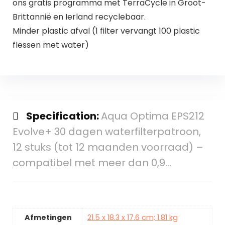
ons gratis programma met TerraCycle in Groot-
Brittannië en Ierland recyclebaar.
Minder plastic afval (1 filter vervangt 100 plastic
flessen met water)
Specification:
Aqua Optima EPS212
Evolve+ 30 dagen waterfilterpatroon,
12 stuks (tot 12 maanden voorraad) –
compatibel met meer dan 0,9…
Afmetingen
21.5 x 18.3 x 17.6 cm; 1.81 kg