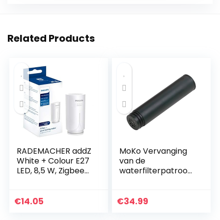
Related Products
RADEMACHER addZ
MoKo Vervanging
White + Colour E27
van de
LED, 8,5 W, Zigbee
waterfilterpatroon,
3.0 slimme lamp,
0,01 Micron 3
RGBW 16 miljoen
Stadium
kleuren, dimbaar
Geavanceerde
€
14.05
€
34.99
bijv. via…
filtratie Verbeterde
Interne Ultra Filter…