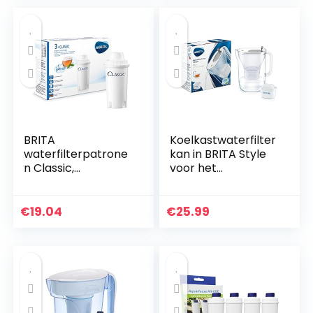
BRITA
Koelkastwaterfilter
waterfilterpatrone
kan in BRITA Style
n Classic,
voor het
compatibel met
verminderen van
eerste generatie
chloor, kalkaanslag
BRITA
en onzuiverheden,
€
19.04
€
25.99
waterfilterkannen,
2,4 l – grijs…
3-pack