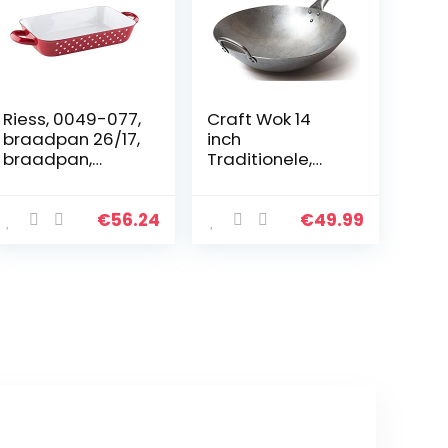
Riess, 0049-077,
Craft Wok 14
braadpan 26/17,
inch
braadpan,
Traditionele,
ovenpan,
met de hand
COUNTRY –
gehamerde,
PÜNKTCHEN
koolstofstalen
€
56.24
€
49.99
ROOD, 26 x 17 cm,
pow wok met
hoogte 5 cm,
houten en stalen
email, rood/wit…
hulphandvat
(diameter…