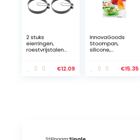
2 stuks
InnovaGoods
eierringen,
Stoompan,
roestvrijstalen
silicone,
ronde non-stick
opvouwbaar,
eivorm, keuken
groen, 20 x 4 x
eierringen voor
20 cm
€
12.09
€
15.35
ei Mcmuffins
Stijlnaam:
Single