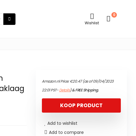
0
Wishlist
n
Amazon.nl Price:
€
20.47
(as of 09/04/2023
aklaag
22:01 PST-
Details
)
&
FREE Shipping
.
KOOP PRODUCT
Add to wishlist
Add to compare