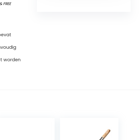
&
FREE
bevat
nvoudig
et worden