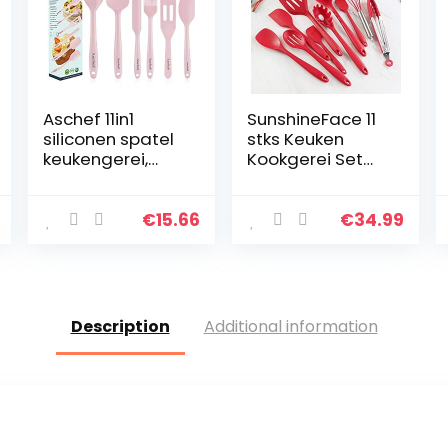
Aschef 11in1
SunshineFace 11
siliconen spatel
stks Keuken
keukengerei,
Kookgerei Set
hittebestendige
Siliconen Non-
anti-aanbak
Stick
spatel set met
Hittebestendige
€
15.66
€
34.99
versterkte
Kookgerei
roestvrijstalen
kern…
Description
Additional information