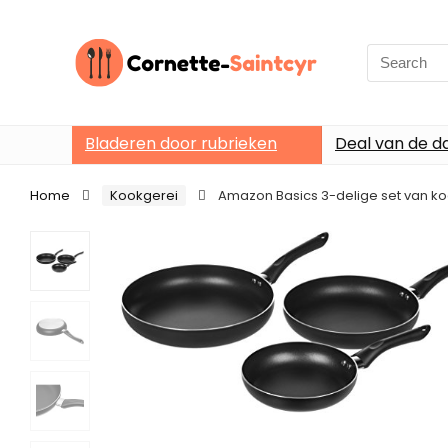
Search
for:
Bladeren door rubrieken
Deal van de d
Home
Kookgerei
Amazon Basics 3-delige set van k