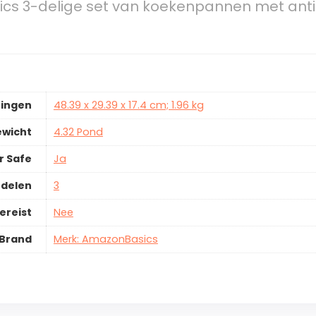
cs 3-delige set van koekenpannen met ant
ingen
48.39 x 29.39 x 17.4 cm; 1.96 kg
ewicht
4.32 Pond
r Safe
Ja
rdelen
3
ereist
Nee
Brand
Merk: AmazonBasics