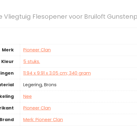
e Vliegtuig Flesopener voor Bruiloft Gunsten
Merk
Pioneer Clan
Kleur
5 stuks.
ingen
11.94 x 9.91 x 3.05 cm; 340 gram
terial
Legering, Brons
keling
Nee
rikant
Pioneer Clan
Brand
Merk: Pioneer Clan