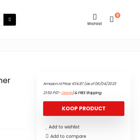
0
Wishlist
ner
Amazon.nl Price:
€
14.87
(as of 06/04/2023
21:50 PST-
Details
)
&
FREE Shipping
.
KOOP PRODUCT
Add to wishlist
Add to compare