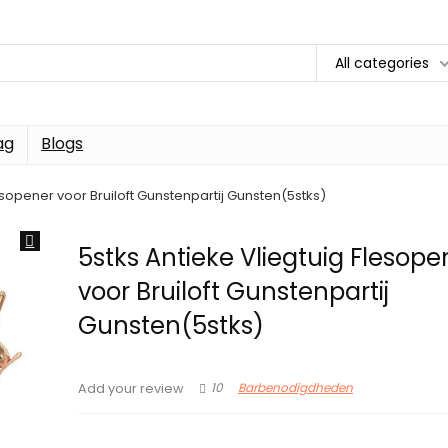
All categories
ag
Blogs
esopener voor Bruiloft Gunstenpartij Gunsten(5stks)
5stks Antieke Vliegtuig Flesope
voor Bruiloft Gunstenpartij
Gunsten(5stks)
10
Barbenodigdheden
Add your review