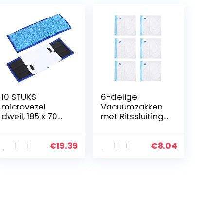
10 STUKS
6-delige
microvezel
Vacuümzakken
dweil, 185 x 70
met Ritssluiting
mm
Opslag van
vervangende
Voedselverzegel
wasbare nat-
aars
€
19.39
€
8.04
droge
Herbruikbare
dweilpads voor
Verzegelde
iRobot Braava
Zakken met
Jet
Dubbellaagse…
240/241(Blue)