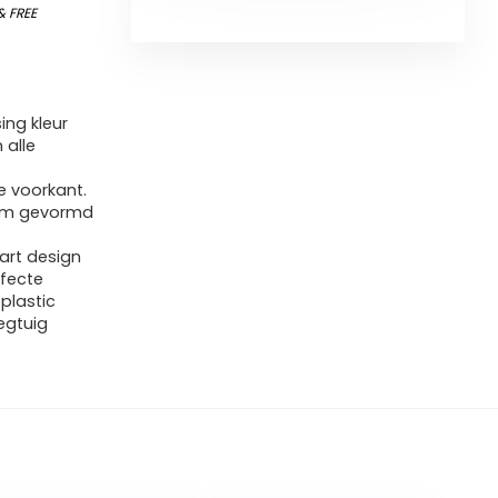
&
FREE
ing kleur
 alle
e voorkant.
slim gevormd
art design
rfecte
plastic
egtuig