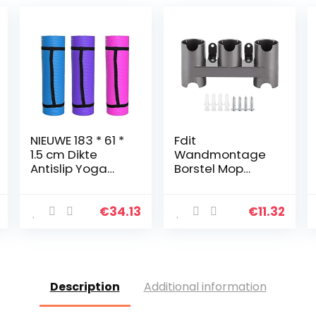
NIEUWE 183 * 61 *
Fdit
1.5 cm Dikte
Wandmontage
Antislip Yoga
Borstel Mop
Mat Sport Gym
Opbergrek
Zachte Pilates
Houder Bijlagen
Matten
Organizer voor
€
34.13
€
11.32
Opvouwbaar
Dyson V7/V8/V10
voor Body
Stofzuiger
Building Fitness…
Description
Additional information