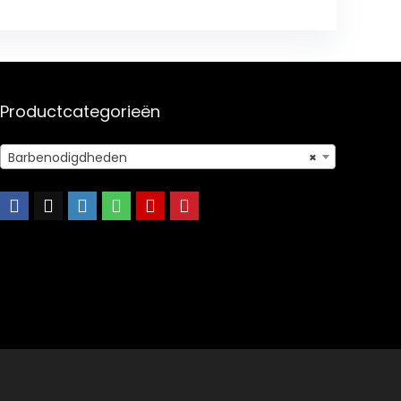
Productcategorieën
Barbenodigdheden
×