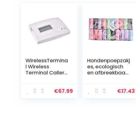
WirelessTermina
Hondenpoepzakj
l Wireless
es, ecologisch
Terminal Caller
en afbreekbaar
GSM Alarm 100-
20 rollen Zak
240V GSM
voor het
Desktop Phone
opruimen van
€
67.99
€
17.43
Fixed Wireless
afval Hart Puppy
Terminal
hond Afvalpoep
Support…