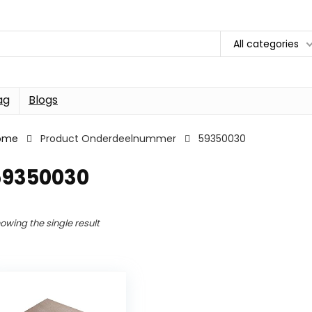
All categories
ag
Blogs
ome
Product Onderdeelnummer
59350030
59350030
owing the single result