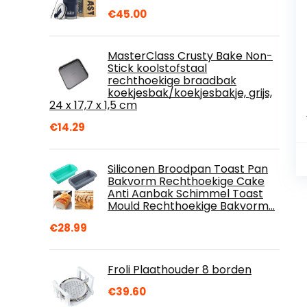
€
45.00
MasterClass Crusty Bake Non-
Stick koolstofstaal
rechthoekige braadbak
koekjesbak/koekjesbakje, grijs,
24 x 17,7 x 1,5 cm
€
14.29
Siliconen Broodpan Toast Pan
Bakvorm Rechthoekige Cake
Anti Aanbak Schimmel Toast
Mould Rechthoekige Bakvorm…
€
28.99
Froli Plaathouder 8 borden
€
39.60