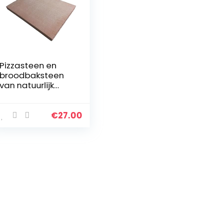
Pizzasteen en
broodbaksteen
van natuurlijk
chamott – Made
in Germany
€
27.00