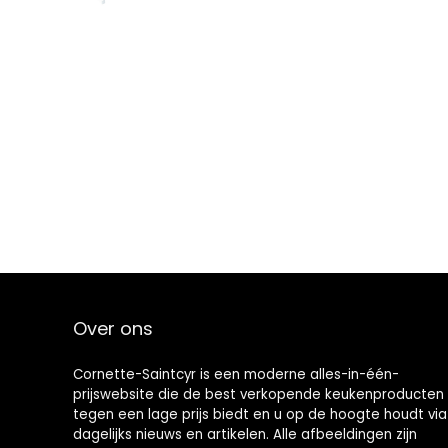
Over ons
Cornette-Saintcyr is een moderne alles-in-één-
prijswebsite die de best verkopende keukenproducten
tegen een lage prijs biedt en u op de hoogte houdt via
dagelijks nieuws en artikelen. Alle afbeeldingen zijn