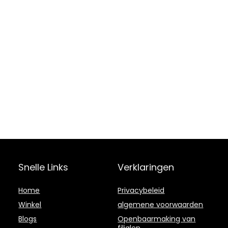
Snelle Links
Verklaringen
Home
Privacybeleid
Winkel
algemene voorwaarden
Blogs
Openbaarmaking van
filialen