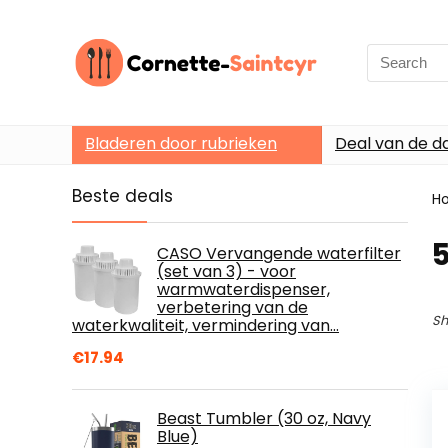
Search
for:
Bladeren door rubrieken
Deal van de d
Beste deals
H
CASO Vervangende waterfilter
(set van 3) - voor
warmwaterdispenser,
verbetering van de
Sh
waterkwaliteit, vermindering van…
€
17.94
Beast Tumbler (30 oz, Navy
Blue)