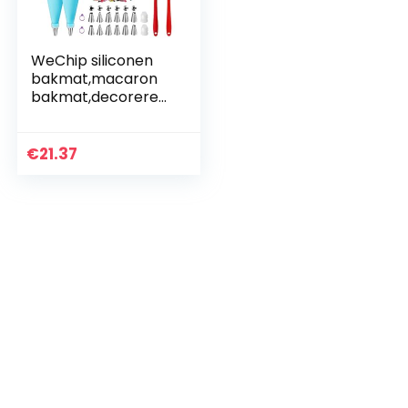
WeChip siliconen
bakmat,macaron
bakmat,decoreren
tool bakken
accessoire,bakben
odigdheden-anti-
€
21.37
aanbak mat voor
macaron…