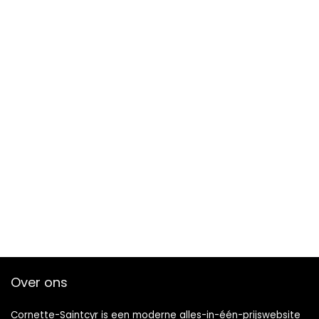
Over ons
Cornette-Saintcyr is een moderne alles-in-één-prijswebsite