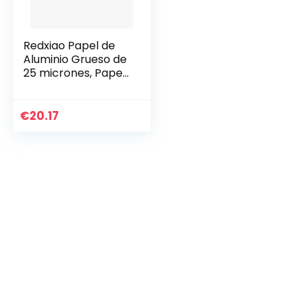
Redxiao Papel de
Aluminio Grueso de
25 micrones, Papel
de Aluminio, Papel
de estaño para
Hornear sin toxinas,
€
20.17
jardín…