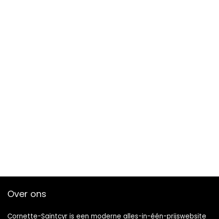
Over ons
Cornette-Saintcyr is een moderne alles-in-één-prijswebsite