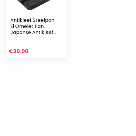
Antikleef Steelpan
Ei Omelet Pan,
Japanse Antikleef
Keramische
Coating Mini
Braadpan met Anti
€
30.90
Brandwerende
Handgreep…