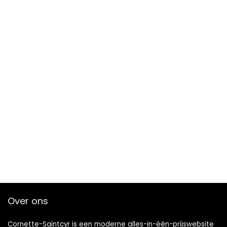
Over ons
Cornette-Saintcyr is een moderne alles-in-één-prijswebsite