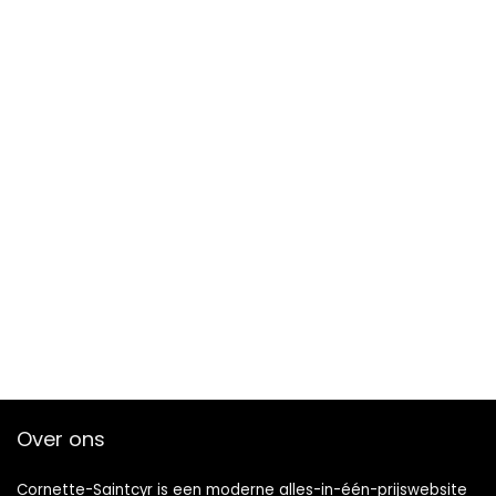
Over ons
Cornette-Saintcyr is een moderne alles-in-één-prijswebsite