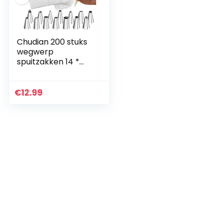
Chudian 200 stuks
wegwerp
spuitzakken 14 *
RVS spuitmonden 1
* cakekoppeling 1 *
clip gemaakt van
€
12.99
plastic
spuitzakken…