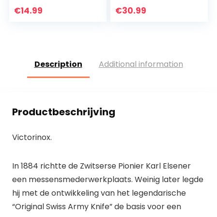
Voedsel, Smart
Dubbele Sonde,
€
14.99
€
30.99
Touch Control…
Android- en iOS-
afstandsbediening,
voor…
Description
Additional information
Productbeschrijving
Victorinox.
In 1884 richtte de Zwitserse Pionier Karl Elsener
een messensmederwerkplaats. Weinig later legde
hij met de ontwikkeling van het legendarische
“Original Swiss Army Knife” de basis voor een