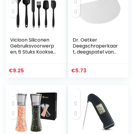
Vicloon Siliconen
Dr. Oetker
Gebruiksvoorwerp
Deegschraperkaar
en, 6 Stuks Kookset
t, deegspatel van
Inclusief Borstel,
kunststof,
Lepel, Spatel,
hoogwaardige
Antiaanbaklaag en
deegsnijder,
€
9.25
€
5.73
Hittebestendig…
schraper voor het
gladstrijken van…