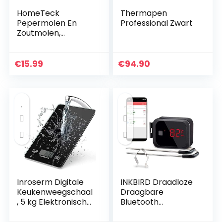
HomeTeck
Thermapen
Pepermolen En
Professional Zwart
Zoutmolen,
Kruidenmolen Set
Van 2 Gemaakt
Van Hoogwaardig
€
15.99
€
94.90
Roestvrij Staal,
Peper- En
Zoutmolen…
Inroserm Digitale
INKBIRD Draadloze
Keukenweegschaal
Draagbare
, 5 kg Elektronische
Bluetooth
Weegschaal voor
Barbecue
Het Bakken van
Thermometer met