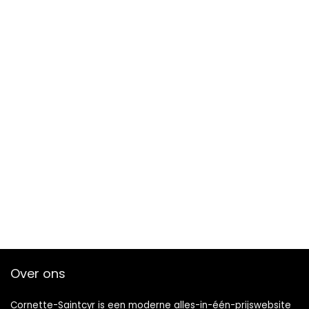
Over ons
Cornette-Saintcyr is een moderne alles-in-één-prijswebsite