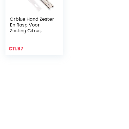
Orblue Hand Zester
En Rasp Voor
Zesting Citrus,
Kruiden En Rasp
Kaas 12.5″ Hand
Zester Zilver
€
11.97