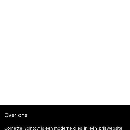
Over ons
Cornette-Saintcyr is een moderne alles-in-één-prijswebsite