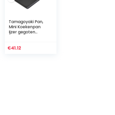
Tamagoyaki Pan,
Mini Koekenpan
Ijzer gegoten
Omelet Pot Heavy
Duty Pan met Anti-
Hot Houten
€
41.12
Handvat voor
Tamagoyaki…