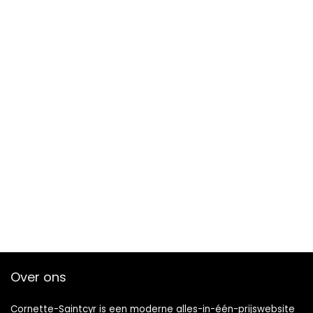
Over ons
Cornette-Saintcyr is een moderne alles-in-één-prijswebsite