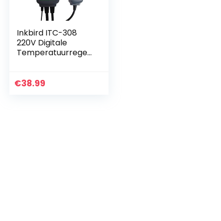
Inkbird ITC-308
220V Digitale
Temperatuurregel
aar Outlet
Thermostaat met
Verwarming en
€
38.99
Koeling voor
Homebrewing…